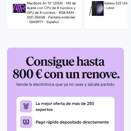
Apple. Estoy como un niño con
serie y el ímei. Muy co
MacBook Air 13" (2024) - M3 de
Galaxy S23 Ultra
zapatos nuevos, ahora a disfrutarlo.
compra, es el segund
Apple con CPU de 8 núcleos y
- Libre
No es mi primera compra y desde
GPU de 8 núcleos - 8GB RAM -
compro aquí, el anterio
SSD 256GB - Pantalla estándar
luego no será la ultima.
plus, que también vení
- QWERTY - Español
ha estado conmigo 2 a