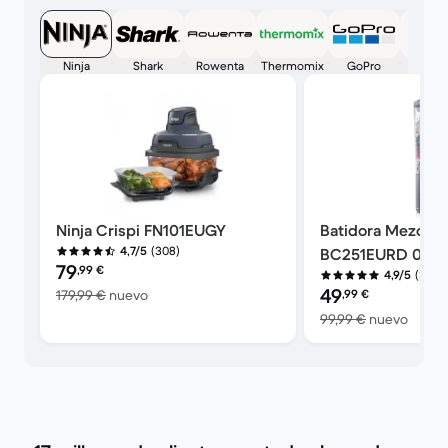
Ninja
Shark
Rowenta
Thermomix
GoPro
Appl
Ninja Crispi FN101EUGY
Batidora Mezclad
(308)
4,7/5
BC251EURD 0,5700
Precio reacondicionado:
79
,99
€
(30)
4,9/5
Precio reacondicion
49
El dispositivo nuevo vale 179,99 €
179,99 €
nuevo
,99
€
El dis
99,99 €
nuevo