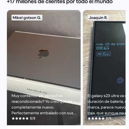
+17 millones de clientes por todo el mundo
Mikel gotxon G.
Joaquin R.
Muy contento. De verdad es
El galaxy s23 ultra va d
reacondicionado? Yo creo que es
duración de batería, s
completamente nuevo.
marca, parece nuevo, si
Perfectamente embalado con sus
caja, que aunque no sea
precintos y todo, como si se lo
5/5
viene muy bien presen
5/5
hubiese comprado directamente a
con la pegatina con e