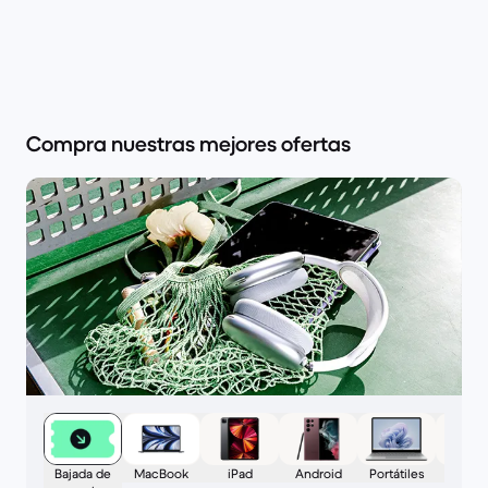
Compra nuestras mejores ofertas
Bajada de
MacBook
iPad
Android
Portátiles
Retro t