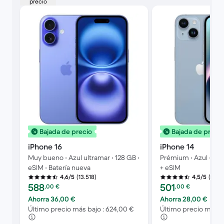
precio
Bajada de precio
Bajada de precio
iPhone 16
iPhone 14
Muy bueno • Azul ultramar • 128 GB •
Prémium • Azul • 256 
eSIM • Batería nueva
+ eSIM
(13.518)
(49.4
4,6/5
4,5/5
Precio reacondicionado:
Precio reacondicion
588
501
,00
€
,00
€
Ahorra 36,00 €
Ahorra 28,00 €
Último precio más bajo : 624,00 €
Último precio más ba