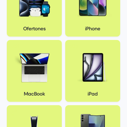
Ofertones
iPhone
MacBook
iPad