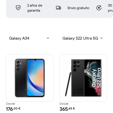
2 años de
30 
Envío gratuito
garantía
pr
Galaxy A34
Galaxy S22 Ultra 5G
Desde
Desde
Precio reacondicionado:
Precio reacondicionado:
176
365
,00
€
,65
€