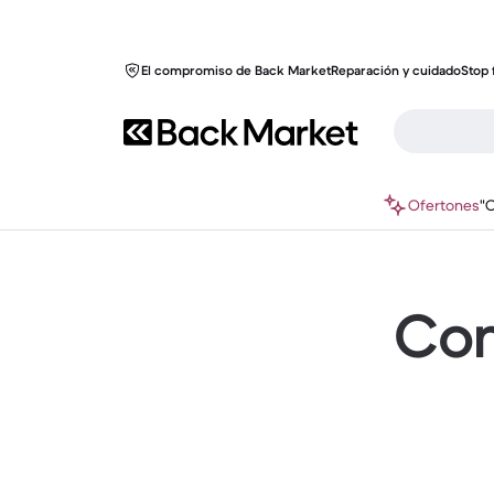
El compromiso de Back Market
Reparación y cuidado
Stop 
Ofertones
"
Com