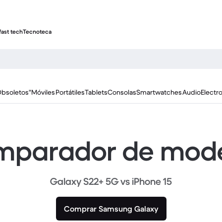
fast tech
Tecnoteca
Obsoletos"
Móviles
Portátiles
Tablets
Consolas
Smartwatches
Audio
Electr
parador de mod
Galaxy S22+ 5G vs iPhone 15
Comprar Samsung Galaxy