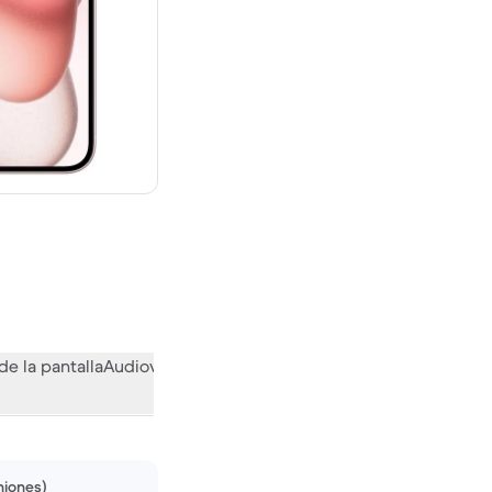
evo vale 859,00 €
de la pantalla
Audiovisual
Otras funciones
Qué opina la comuni
niones)