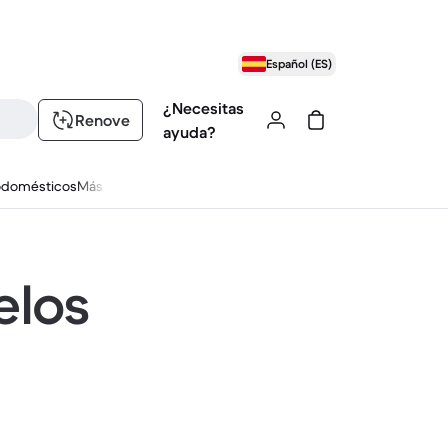
Español (ES)
¿Necesitas
Renove
ayuda?
odomésticos
Más
elos