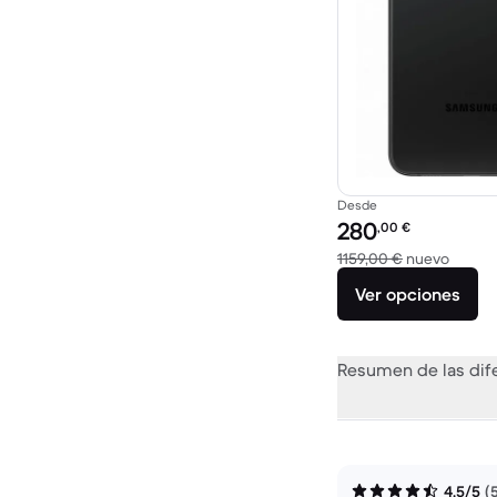
Desde
Precio reacondicionad
280
,00
€
El disp
1159,00 €
nuevo
Ver opciones
Resumen de las dif
4,5/5
(