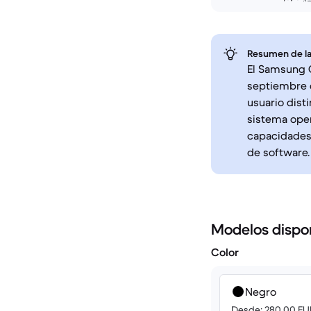
Resumen de la
El Samsung G
septiembre 
usuario disti
sistema oper
capacidades 
de software.
Modelos dispo
Color
Negro
Desde: 280.00 EU