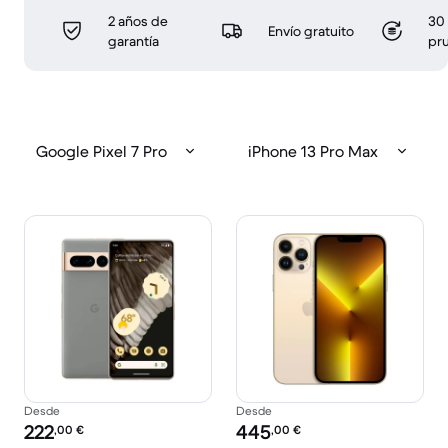
2 años de
30 
Envío gratuito
garantía
pr
Google Pixel 7 Pro
iPhone 13 Pro Max
Desde
Desde
Precio reacondicionado:
Precio reacondicionado:
222
445
,00
€
,00
€