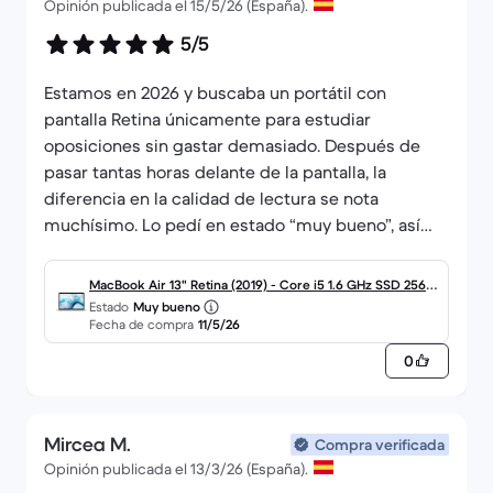
Opinión publicada el 15/5/26 (España).
5/5
Estamos en 2026 y buscaba un portátil con
pantalla Retina únicamente para estudiar
oposiciones sin gastar demasiado. Después de
pasar tantas horas delante de la pantalla, la
diferencia en la calidad de lectura se nota
muchísimo. Lo pedí en estado “muy bueno”, así
que esperaba algún pequeño golpe o marca, pero
para mi sorpresa llegó completamente impoluto,
MacBook Air 13" Retina (2019) - Core i5 1.6 GHz SSD 256 -
sin un solo roce, como nuevo. Las teclas sin
Estado
Muy bueno
8GB - teclado español
Fecha de compra
11/5/26
desgaste.
Además, la batería venía nueva, con solo un ciclo
0
de carga. Para el uso que le voy a dar me sobra
ordenador! Y aunque sea Intel y eso tenga sus
inconvenientes, también tiene la ventaja de que,
Mircea M.
Compra verificada
cuando macOS quede totalmente obsoleto, podré
Opinión publicada el 13/3/26 (España).
instalar Windows.