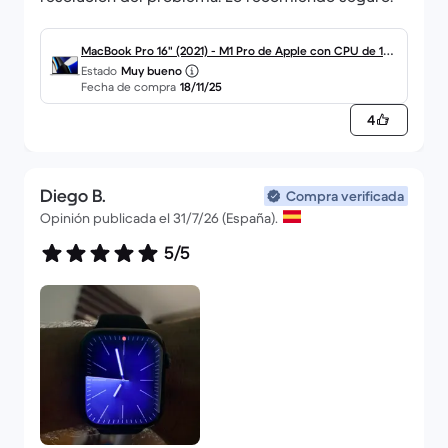
MacBook Pro 16" (2021) - M1 Pro de Apple con CPU de 10
Estado
Muy bueno
núcleos y GPU de 16 núcleos - 16GB RAM - SSD 512GB - P
Fecha de compra
18/11/25
antalla estándar - QWERTY - Español
4
Diego B.
Compra verificada
Opinión publicada el 31/7/26 (España).
5/5