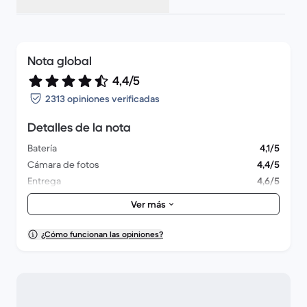
Nota global
4,4/5
2313 opiniones verificadas
Detalles de la nota
Batería
4,1/5
Cámara de fotos
4,4/5
Entrega
4,6/5
Accesorios
4/5
Ver más
Embalaje
4,5/5
Felicidad global
4,3/5
¿Cómo funcionan las opiniones?
Aspecto exterior
4,4/5