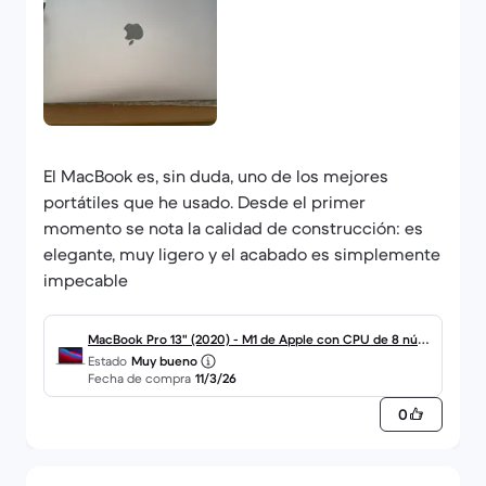
El MacBook es, sin duda, uno de los mejores
portátiles que he usado. Desde el primer
momento se nota la calidad de construcción: es
elegante, muy ligero y el acabado es simplemente
impecable
MacBook Pro 13" (2020) - M1 de Apple con CPU de 8 núcl
Estado
Muy bueno
eos y GPU de 8 núcleos - 8GB RAM - SSD 256GB - Pantall
Fecha de compra
11/3/26
a estándar - QWERTY - Español
0