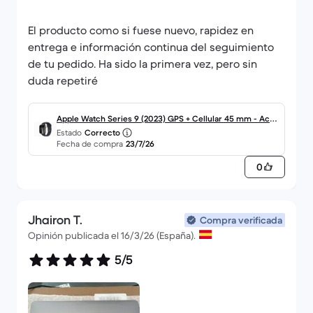
El producto como si fuese nuevo, rapidez en
entrega e información continua del seguimiento
de tu pedido. Ha sido la primera vez, pero sin
duda repetiré
Apple Watch Series 9 (2023) GPS + Cellular 45 mm - Acer
Estado
Correcto
o inoxidable Grafito
Fecha de compra
23/7/26
0
Jhairon T.
Compra verificada
Opinión publicada el 16/3/26 (España).
5/5