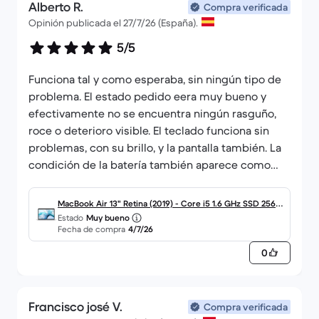
Alberto R.
Compra verificada
Opinión publicada el 27/7/26 (España).
5/5
Funciona tal y como esperaba, sin ningún tipo de
problema. El estado pedido eera muy bueno y
efectivamente no se encuentra ningún rasguño,
roce o deterioro visible. El teclado funciona sin
problemas, con su brillo, y la pantalla también. La
condición de la batería también aparece como
buena. El envío fue dentro del plazo y en una caja
que protegía el ordenador perfectamente.
MacBook Air 13" Retina (2019) - Core i5 1.6 GHz SSD 256 -
Estado
Muy bueno
8GB - teclado español
Fecha de compra
4/7/26
0
Francisco josé V.
Compra verificada