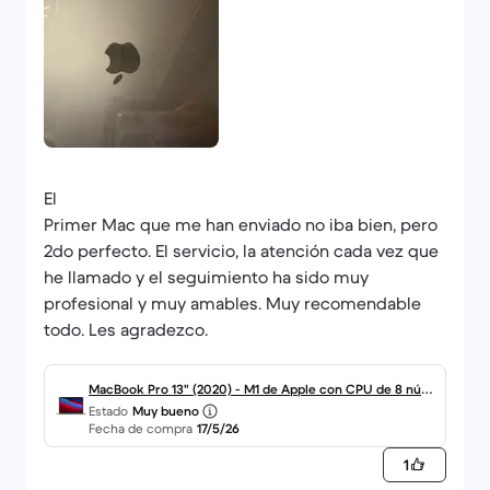
El
Primer Mac que me han enviado no iba bien, pero
2do perfecto. El servicio, la atención cada vez que
he llamado y el seguimiento ha sido muy
profesional y muy amables. Muy recomendable
todo. Les agradezco.
MacBook Pro 13" (2020) - M1 de Apple con CPU de 8 núcl
Estado
Muy bueno
eos y GPU de 8 núcleos - 8GB RAM - SSD 256GB - Pantall
Fecha de compra
17/5/26
a estándar - QWERTY - Español
1