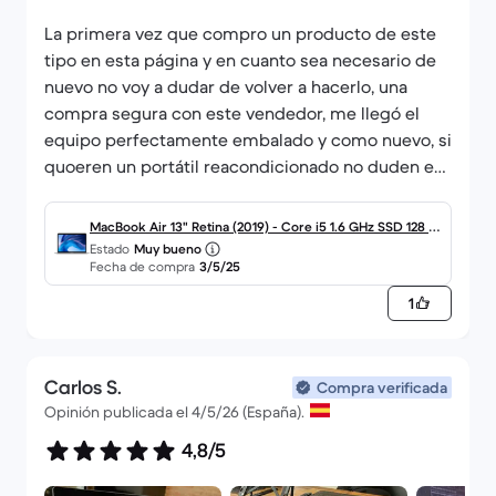
La primera vez que compro un producto de este
tipo en esta página y en cuanto sea necesario de
nuevo no voy a dudar de volver a hacerlo, una
compra segura con este vendedor, me llegó el
equipo perfectamente embalado y como nuevo, si
quoeren un portátil reacondicionado no duden en
pensar en este vendedor
MacBook Air 13" Retina (2019) - Core i5 1.6 GHz SSD 128 -
Estado
Muy bueno
8GB - teclado español
Fecha de compra
3/5/25
1
Carlos S.
Compra verificada
Opinión publicada el 4/5/26 (España).
4,8/5