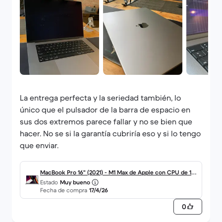
La entrega perfecta y la seriedad también, lo
único que el pulsador de la barra de espacio en
sus dos extremos parece fallar y no se bien que
hacer. No se si la garantía cubriría eso y si lo tengo
que enviar.
MacBook Pro 16" (2021) - M1 Max de Apple con CPU de 10
Estado
Muy bueno
núcleos y GPU de 32 núcleos - 32GB RAM - SSD 1000GB -
Fecha de compra
17/4/26
Pantalla estándar - QWERTY - Español
0