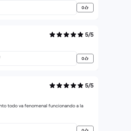
0
5/5
o
0
5/5
to todo va fenomenal funcionando a la
0