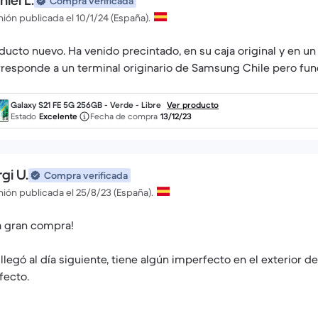
iel L.
Compra verificada
ión publicada el 10/1/24 (España).
ducto nuevo. Ha venido precintado, en su caja original y en u
responde a un terminal originario de Samsung Chile pero fu
Galaxy S21 FE 5G 256GB - Verde - Libre
Ver producto
Estado
Excelente
Fecha de compra
13/12/23
gi U.
Compra verificada
ión publicada el 25/8/23 (España).
 gran compra!
llegó al día siguiente, tiene algún imperfecto en el exterior de
fecto.
único que puedo decir es la salud de la batería que vino al 94%