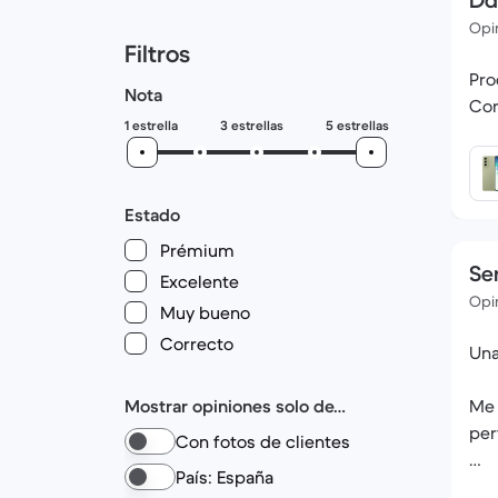
Dan
Opin
Filtros
Pro
Nota
Cor
1 estrella
3 estrellas
5 estrellas
Estado
Prémium
Ser
Excelente
Opin
Muy bueno
Correcto
Una
Mostrar opiniones solo de…
Me 
per
Con fotos de clientes
País: España
Lo 