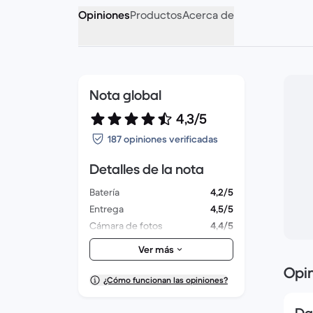
Opiniones
Productos
Acerca de
Nota global
4,3/5
187 opiniones verificadas
Detalles de la nota
Batería
4,2/5
Entrega
4,5/5
Cámara de fotos
4,4/5
Accesorios
4,2/5
Ver más
Embalaje
4,4/5
Opi
Felicidad global
4,2/5
¿Cómo funcionan las opiniones?
Aspecto exterior
4,4/5