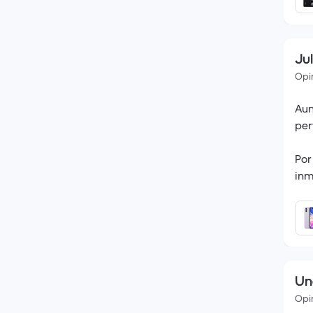
Jul
Opin
Aun
per
Por
inm
Una
Opin