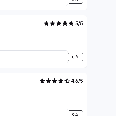
5/5
0
4,6/5
o
0