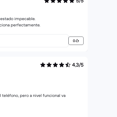
5/5
n estado impecable.
nciona perfectamente.
0
4,3/5
l teléfono, pero a nivel funcional va
, por todo lo otro ninguna queja.