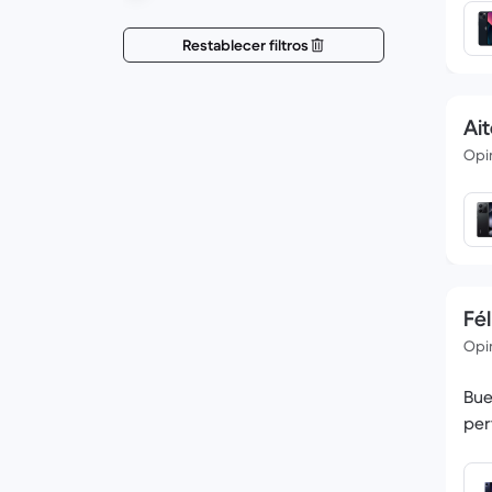
Restablecer filtros
Ait
Opin
Fél
Opin
Bue
per