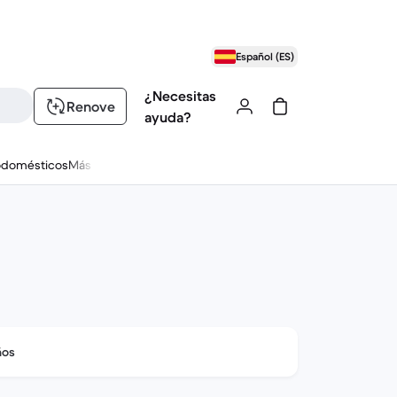
Español (ES)
¿Necesitas
Renove
ayuda?
odomésticos
Más
ños