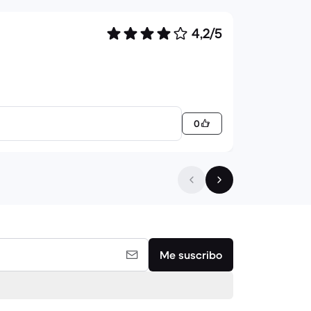
4,2/5
0
Me suscribo