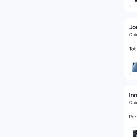
Jor
Opin
Tot
In
Opin
Per