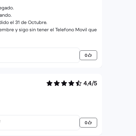
egado.
ando.
edido el 31 de Octubre.
embre y sigo sin tener el Telefono Movil que
o a acudir a la oficina del consumidor
0
4,4/5
o
0