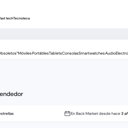
fast tech
Tecnoteca
Obsoletos"
Móviles
Portátiles
Tablets
Consolas
Smartwatches
Audio
Electr
vendedor
strellas
En Back Market desde hace
3 a