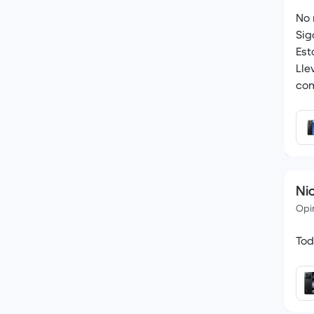
No 
Sig
Est
Lle
com
Si 
(OC
Nic
Opin
Tod