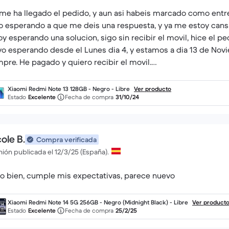
me ha llegado el pedido, y aun asi habeis marcado como entr
o esperando a que me deis una respuesta, y ya me estoy cans
oy esperando una solucion, sigo sin recibir el movil, hice el p
vo esperando desde el Lunes dia 4, y estamos a dia 13 de Novi
pre. He pagado y quiero recibir el movil.
no me dan una solucion a la maxima brevedad, me vere obligad
U) y a la Ertzaintza a poner la correspondiente denuncia.
Xiaomi Redmi Note 13 128GB - Negro - Libre
Ver producto
Estado
Excelente
Fecha de compra
31/10/24
ole B.
Compra verificada
ión publicada el 12/3/25 (España).
o bien, cumple mis expectativas, parece nuevo
Xiaomi Redmi Note 14 5G 256GB - Negro (Midnight Black) - Libre
Ver product
Estado
Excelente
Fecha de compra
25/2/25