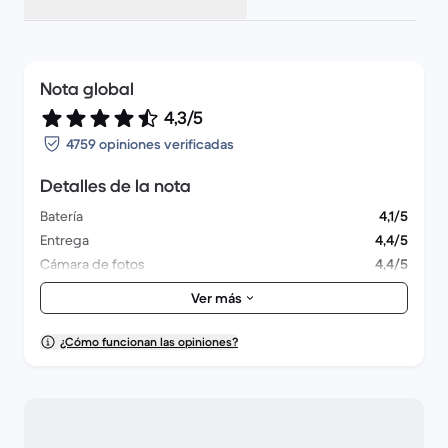
Nota global
4,3/5
4759 opiniones verificadas
Detalles de la nota
Batería
4,1/5
Entrega
4,4/5
Cámara de fotos
4,4/5
Accesorios
4,3/5
Ver más
Embalaje
4,5/5
Felicidad global
4,1/5
¿Cómo funcionan las opiniones?
Aspecto exterior
4,4/5