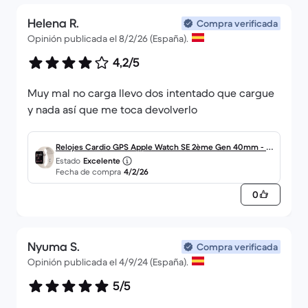
Helena R.
Compra verificada
Opinión publicada el 8/2/26 (España).
4,2/5
Muy mal no carga llevo dos intentado que cargue
y nada así que me toca devolverlo
Relojes Cardio GPS Apple Watch SE 2ème Gen 40mm - G
Estado
Excelente
ris
Fecha de compra
4/2/26
0
Nyuma S.
Compra verificada
Opinión publicada el 4/9/24 (España).
5/5