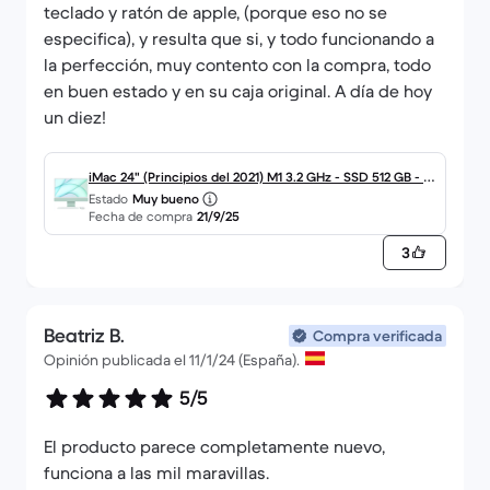
teclado y ratón de apple, (porque eso no se
especifica), y resulta que si, y todo funcionando a
la perfección, muy contento con la compra, todo
en buen estado y en su caja original. A día de hoy
un diez!
iMac 24" (Principios del 2021) M1 3.2 GHz - SSD 512 GB - 16
Estado
Muy bueno
GB Teclado inglés (us)
Fecha de compra
21/9/25
3
Beatriz B.
Compra verificada
Opinión publicada el 11/1/24 (España).
5/5
El producto parece completamente nuevo,
funciona a las mil maravillas.