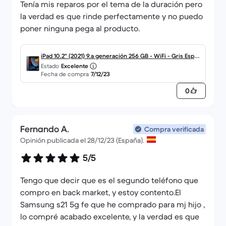
Tenía mis reparos por el tema de la duración pero
la verdad es que rinde perfectamente y no puedo
poner ninguna pega al producto.
iPad 10.2" (2021) 9.a generación 256 GB - WiFi - Gris Espac
Estado
Excelente
ial
Fecha de compra
7/12/23
0
Fernando A.
Compra verificada
Opinión publicada el 28/12/23 (España).
5/5
Tengo que decir que es el segundo teléfono que
compro en back market, y estoy contento.El
Samsung s21 5g fe que he comprado para mj hijo ,
lo compré acabado excelente, y la verdad es que