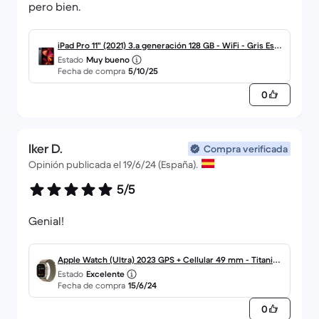
pero bien.
iPad Pro 11" (2021) 3.a generación 128 GB - WiFi - Gris Espa
Estado
Muy bueno
cial
Fecha de compra
5/10/25
0
Iker D.
Compra verificada
Opinión publicada el 19/6/24 (España).
5/5
Genial!
Apple Watch (Ultra) 2023 GPS + Cellular 49 mm - Titanio
Estado
Excelente
Gris - Correa Loop Alpine Olive
Fecha de compra
15/6/24
0