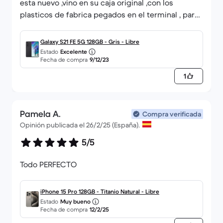
esta nuevo ,vino en su caja original ,con los
plasticos de fabrica pegados en el terminal , para
mi que este teléfono era de exposición . no puedo
estar más contento , el precio de compra ha sido
Galaxy S21 FE 5G 128GB - Gris - Libre
la mitad de lo que cuesta nuevo
Estado
Excelente
Fecha de compra
9/12/23
1
Pamela A.
Compra verificada
Opinión publicada el 26/2/25 (España).
5/5
Todo PERFECTO
iPhone 15 Pro 128GB - Titanio Natural - Libre
Estado
Muy bueno
Fecha de compra
12/2/25