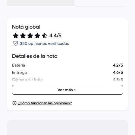
Nota global
4,4/5
350 opiniones verificadas
Detalles de la nota
Batería
4,2/5
Entrega
4,6/5
Cámara de fotos
4,5/5
Accesorios
4,2/5
Ver más
Embalaje
4,5/5
Felicidad global
4,4/5
¿Cómo funcionan las opiniones?
Aspecto exterior
4,5/5