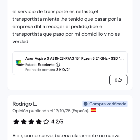
el servicio de transporte es nefasto,el
transportista miente ,he tenido que pasar por la
empresa dhl a recoger el pedido,dice e
transportista que paso por mi domicilio y no es
verdad
Acer Aspire 3 A315-23-R7AG 15" Ryzen 5 2.1 GHz - SSD 10
Estado
Excelente
00 GB - 12GB - AZERTY - Francés
Fecha de compra
31/10/24
0
Rodrigo L.
Compra verificada
Opinión publicada el 19/10/25 (España).
4,2/5
Bien, como nuevo, bateria claramente no nueva,