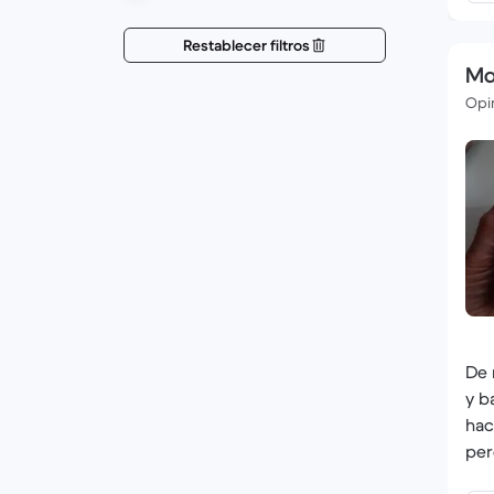
Restablecer filtros
Ma
Opin
De 
y b
hace
per