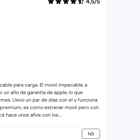
4,5/5
cable para carga. El movil impecable, a
si un año de garantía de apple, lo que
es. Llevo un par de días con el y funciona
s premium, es como estrenar movil pero con
cé hace unos años con los
r mas contento. El servicio de atención al
a, en mi caso DHL, que se demoró un par de
1