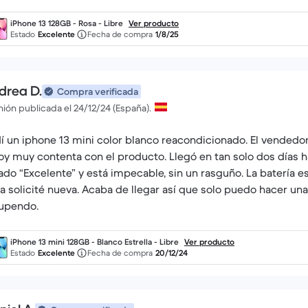
iPhone 13 128GB - Rosa - Libre
Ver producto
Estado
Excelente
Fecha de compra
1/8/25
drea D.
Compra verificada
ión publicada el 24/12/24 (España).
í un iphone 13 mini color blanco reacondicionado. El vendedor
oy muy contenta con el producto. Llegó en tan solo dos días h
ado “Excelente” y está impecable, sin un rasguño. La batería 
la solicité nueva. Acaba de llegar así que solo puedo hacer un
upendo.
iPhone 13 mini 128GB - Blanco Estrella - Libre
Ver producto
Estado
Excelente
Fecha de compra
20/12/24