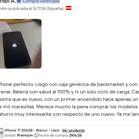
iel A.
Compra verificada
ión publicada el 5/7/26 (España).
iPhone perfecto. Llegó con caja genérica de backmarket y con 
renar. Batería con salud al 100% y ni un solo ciclo de carga. Ca
stra que es nuevo, con un primer encendido hace apenas un m
as mil maravillas. Merece mucho la pena comprar los modelo
ahorro muy interesante con respecto de uno nuevo. Ya me lan
condicionados de backmarket con un iPhone XR y no puedo esta
ente fenomenal. Por poner un pero a la empresa de mensajerí
iPhone 17 256GB - Blanco - Libre
Ver producto
Estado
Prémium
Fecha de compra
29/6/26
s en la entrega y tuve que recogerlo en la delegación.