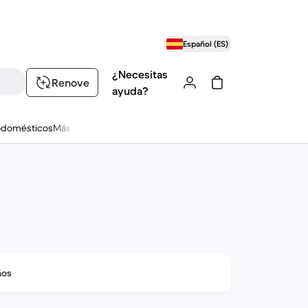
Español (ES)
¿Necesitas
Renove
ayuda?
odomésticos
Más
ños