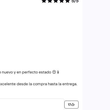
5/5
mo nuevo y en perfecto estado 😍📱
 excelente desde la compra hasta la entrega.
on confianza, el servicio es muy bueno 👌
17