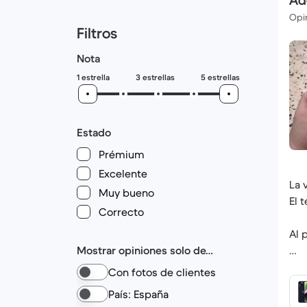
Ad
Opin
Filtros
Nota
1 estrella
3 estrellas
5 estrellas
Estado
Prémium
Excelente
La 
Muy bueno
El 
Correcto
Al 
Mostrar opiniones solo de…
Par
Con fotos de clientes
¡Mu
País: España