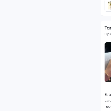
Ta
Opin
Est
La 
rec