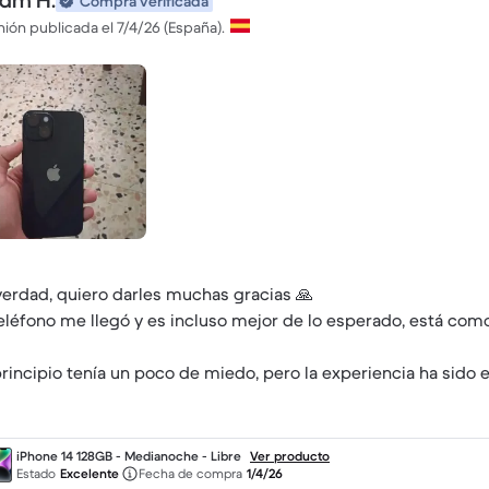
am H.
Compra verificada
ión publicada el 7/4/26 (España).
verdad, quiero darles muchas gracias 🙏
teléfono me llegó y es incluso mejor de lo esperado, está co
principio tenía un poco de miedo, pero la experiencia ha sido
a quien vea este mensaje: no tengan miedo, pueden comprar c
chas gracias otra vez!
iPhone 14 128GB - Medianoche - Libre
Ver producto
Estado
Excelente
Fecha de compra
1/4/26