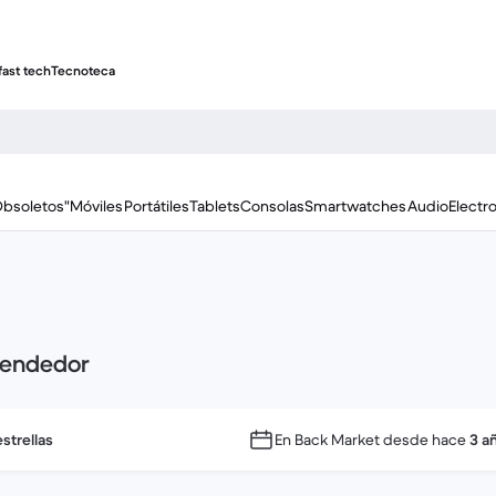
fast tech
Tecnoteca
Obsoletos"
Móviles
Portátiles
Tablets
Consolas
Smartwatches
Audio
Electr
vendedor
strellas
En Back Market desde hace
3 a