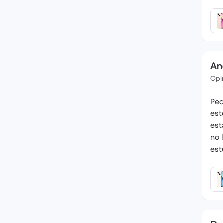
An
Opin
Ped
est
est
no 
est