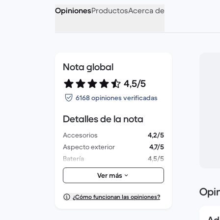
Opiniones
Productos
Acerca de
Nota global
4,5/5
6168 opiniones verificadas
Detalles de la nota
Accesorios
4,2/5
Aspecto exterior
4,7/5
Batería
4,5/5
Cámara de fotos
4,7/5
Ver más
Felicidad global
4,5/5
Opi
Embalaje
4,4/5
¿Cómo funcionan las opiniones?
Entrega
4,7/5