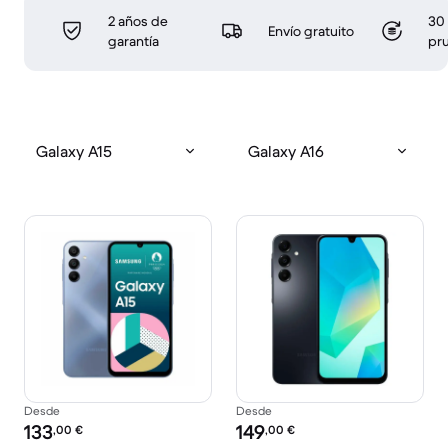
2 años de
30 
Envío gratuito
garantía
pr
Galaxy A15
Galaxy A16
Desde
Desde
Precio reacondicionado:
Precio reacondicionado:
133
149
,00
€
,00
€