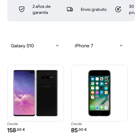
2 años de
30 
Envío gratuito
garantía
pr
Galaxy S10
iPhone 7
Desde
Desde
Precio reacondicionado:
Precio reacondicionado:
158
85
,00
€
,00
€