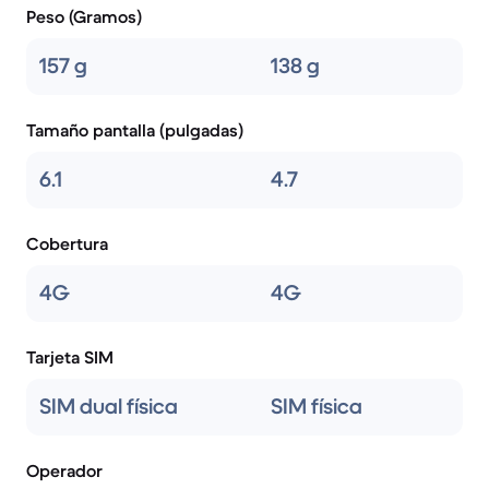
Peso (Gramos)
157 g
138 g
Tamaño pantalla (pulgadas)
6.1
4.7
Cobertura
4G
4G
Tarjeta SIM
SIM dual física
SIM física
Operador