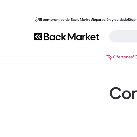
El compromiso de Back Market
Reparación y cuidado
Stop 
Ofertones
"
Com