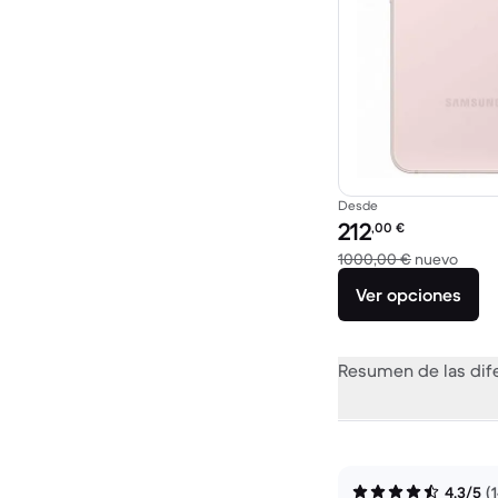
Desde
Precio reacondicionad
212
,00
€
El di
1000,00 €
nuevo
Ver opciones
Resumen de las dif
4,3/5
(