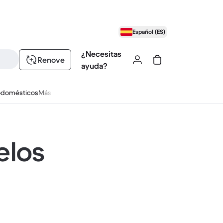
Español (ES)
¿Necesitas
Renove
ayuda?
odomésticos
Más
elos