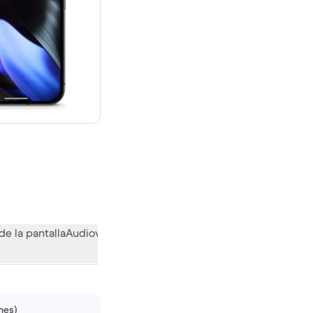
evo vale 1066,71 €
de la pantalla
Audiovisual
Otras funciones
Qué opina la comuni
nes)