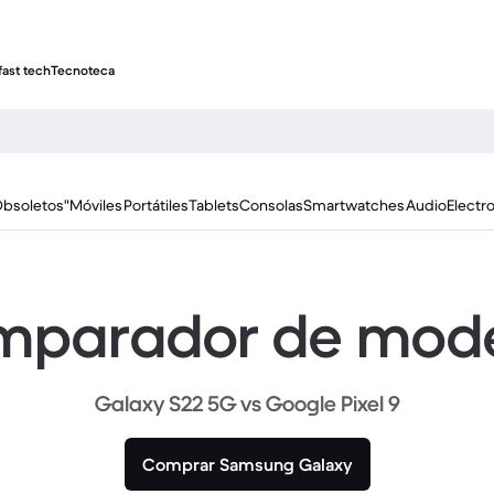
fast tech
Tecnoteca
Obsoletos"
Móviles
Portátiles
Tablets
Consolas
Smartwatches
Audio
Electr
parador de mod
Galaxy S22 5G vs Google Pixel 9
Comprar Samsung Galaxy