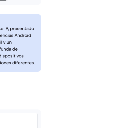
xel 9, presentado
iencias Android
l y un
ofunda de
dispositivos
iones diferentes.