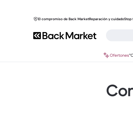
El compromiso de Back Market
Reparación y cuidado
Stop 
Ofertones
"
Com