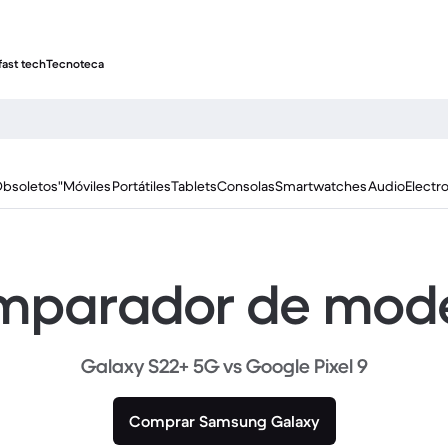
fast tech
Tecnoteca
Obsoletos"
Móviles
Portátiles
Tablets
Consolas
Smartwatches
Audio
Electr
parador de mod
Galaxy S22+ 5G vs Google Pixel 9
Comprar Samsung Galaxy