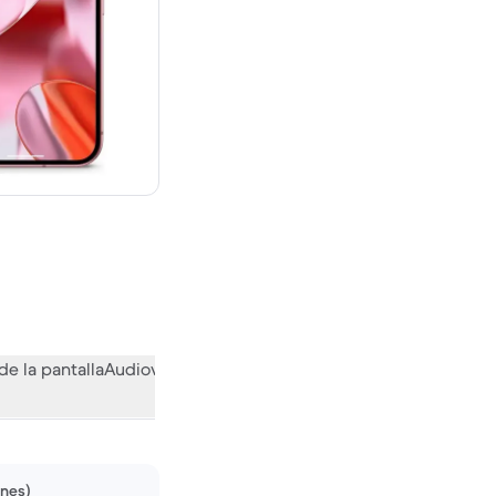
evo vale 1066,71 €
de la pantalla
Audiovisual
Otras funciones
Qué opina la comuni
ones)