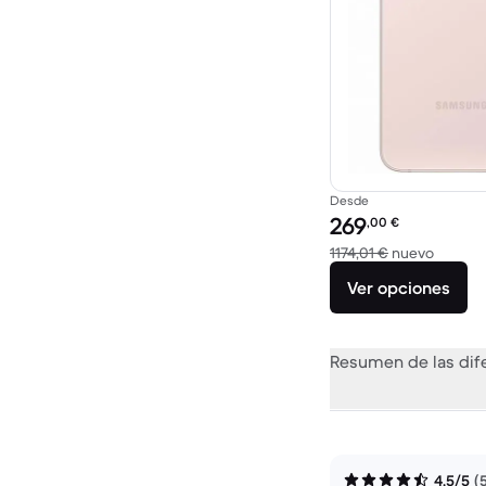
Desde
Precio reacondicionad
269
,00
€
El dispo
1174,01 €
nuevo
Ver opciones
Resumen de las dif
4,5/5
(