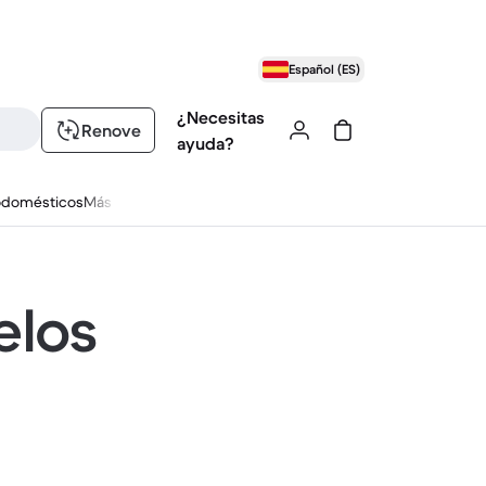
Español (ES)
¿Necesitas
Renove
ayuda?
odomésticos
Más
elos