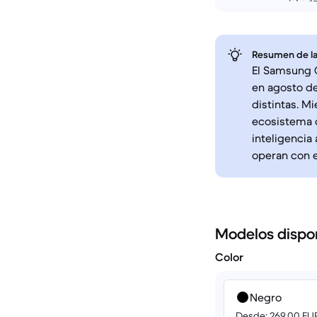
Resumen de la
El Samsung G
en agosto d
distintas. M
ecosistema d
inteligencia
operan con e
Modelos dispo
Color
Negro
Desde: 269.00 EU