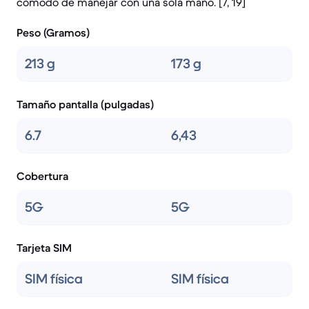
cómodo de manejar con una sola mano. [7, 19]
Peso (Gramos)
213 g
173 g
Tamaño pantalla (pulgadas)
6.7
6,43
Cobertura
5G
5G
Tarjeta SIM
SIM física
SIM física