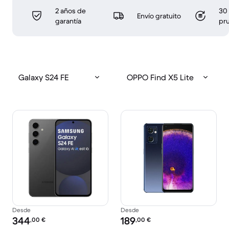
2 años de
30 
Envío gratuito
garantía
pr
Galaxy S24 FE
OPPO Find X5 Lite
Desde
Desde
Precio reacondicionado:
Precio reacondicionado:
344
189
,00
€
,00
€