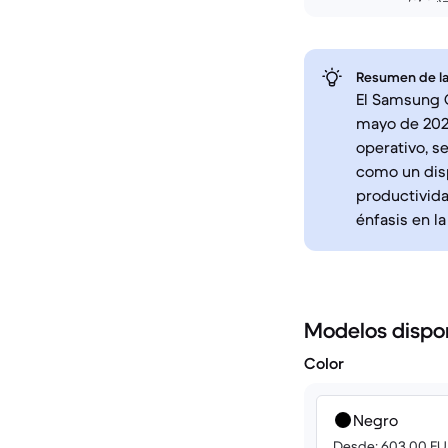
Resumen de la
El Samsung G
mayo de 202
operativo, s
como un disp
productivida
énfasis en l
Modelos dispo
Color
Negro
Desde: 603.00 EU