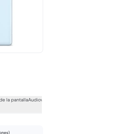
evo vale 649,99 €
de la pantalla
Audiovisual
Otras funciones
Qué opina la comuni
iones)