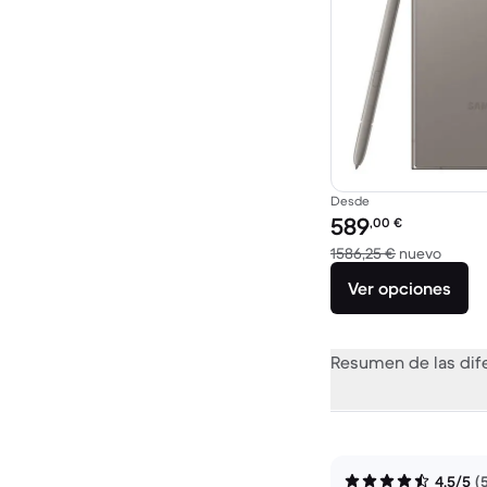
Desde
Precio reacondicionad
589
,00
€
El disp
1586,25 €
nuevo
Ver opciones
Resumen de las dif
4,5/5
(