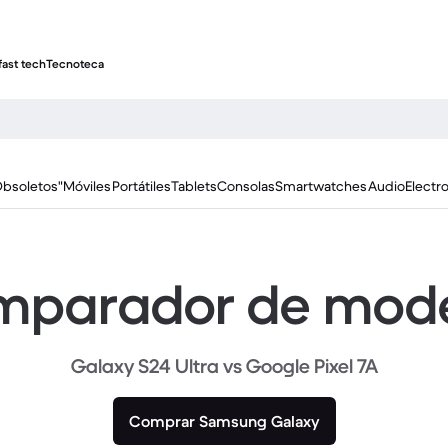
fast tech
Tecnoteca
Obsoletos"
Móviles
Portátiles
Tablets
Consolas
Smartwatches
Audio
Electr
parador de mod
Galaxy S24 Ultra vs Google Pixel 7A
Comprar Samsung Galaxy