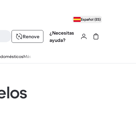
Español (ES)
¿Necesitas
Renove
ayuda?
odomésticos
Más
elos