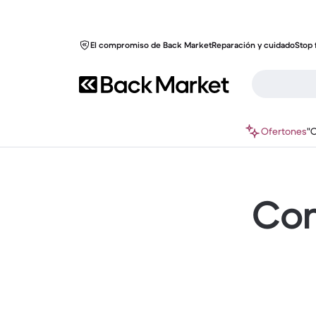
El compromiso de Back Market
Reparación y cuidado
Stop 
Ofertones
"
Com