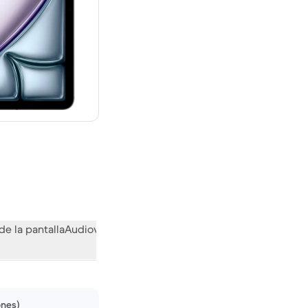
evo vale 699,00 €
de la pantalla
Audiovisual
Otras funciones
Qué opina la comuni
ones)