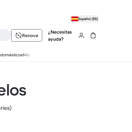
Español (ES)
¿Necesitas
Renove
ayuda?
odomésticos
Más
elos
ries)