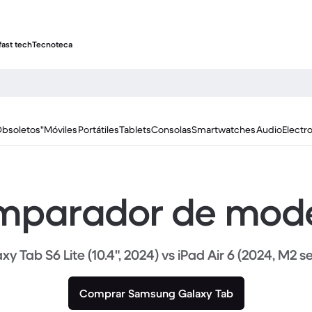
fast tech
Tecnoteca
Obsoletos"
Móviles
Portátiles
Tablets
Consolas
Smartwatches
Audio
Electr
parador de mod
xy Tab S6 Lite (10.4", 2024) vs iPad Air 6 (2024, M2 se
Comprar Samsung Galaxy Tab