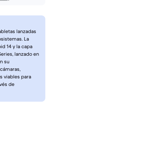
abletas lanzadas
osistemas. La
d 14 y la capa
eries, lanzado en
en su
 cámaras,
s viables para
avés de