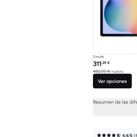
Desde
Precio reacondicionad
311
,25
€
El disp
482,00 €
nuevo
Ver opciones
Resumen de las dif
4,4/5
(