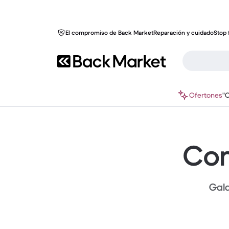
El compromiso de Back Market
Reparación y cuidado
Stop 
Ofertones
"
Com
Gala