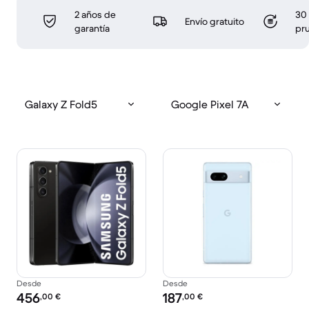
2 años de
30 
Envío gratuito
garantía
pr
Galaxy Z Fold5
Google Pixel 7A
Desde
Desde
Precio reacondicionado:
Precio reacondicionado:
456
187
,00
€
,00
€