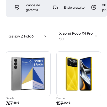
2 años de
30 
Envío gratuito
garantía
pr
Xiaomi Poco X4 Pro
Galaxy Z Fold6
5G
Desde
Desde
Precio reacondicionado:
Precio reacondicionado:
767
159
,88
€
,00
€