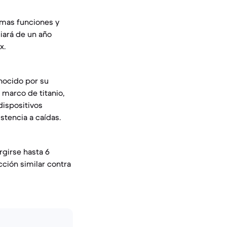
imas funciones y
ciará de un año
x.
onocido por su
 marco de titanio,
dispositivos
stencia a caídas.
girse hasta 6
ción similar contra