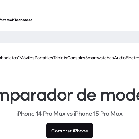
fast tech
Tecnoteca
Obsoletos"
Móviles
Portátiles
Tablets
Consolas
Smartwatches
Audio
Electr
parador de mod
iPhone 14 Pro Max vs iPhone 15 Pro Max
Comprar iPhone