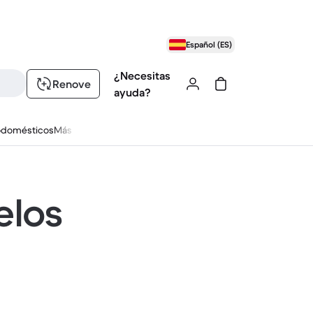
Español (ES)
¿Necesitas
Renove
ayuda?
odomésticos
Más
elos