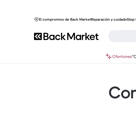
El compromiso de Back Market
Reparación y cuidado
Stop 
Ofertones
"
Com