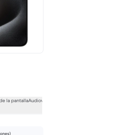
uevo vale 1469,00 €
de la pantalla
Audiovisual
Otras funciones
Qué opina la comuni
iones)