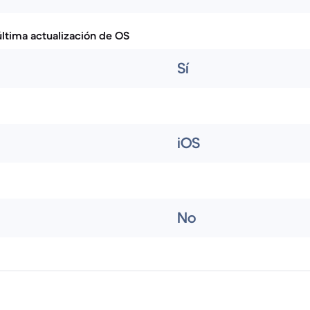
ltima actualización de OS
Sí
iOS
No