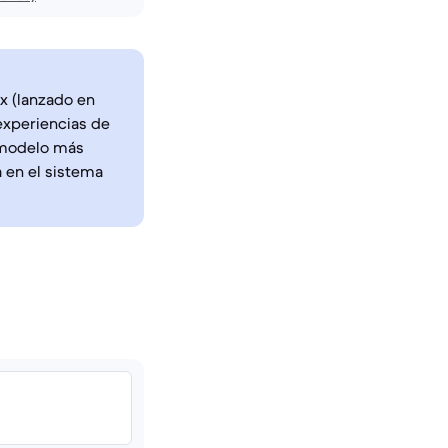
x (lanzado en
experiencias de
 modelo más
 en el sistema