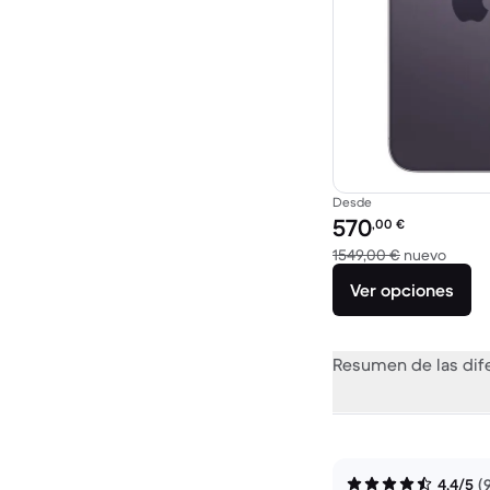
Desde
Precio reacondicionad
570
,00
€
El dis
1549,00 €
nuevo
Ver opciones
Resumen de las dif
4,4/5
(