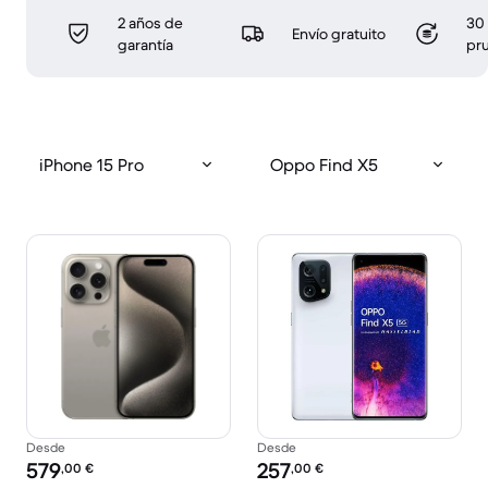
2 años de
30 
Envío gratuito
garantía
pr
iPhone 15 Pro
Oppo Find X5
Desde
Desde
Precio reacondicionado:
Precio reacondicionado:
579
257
,00
€
,00
€