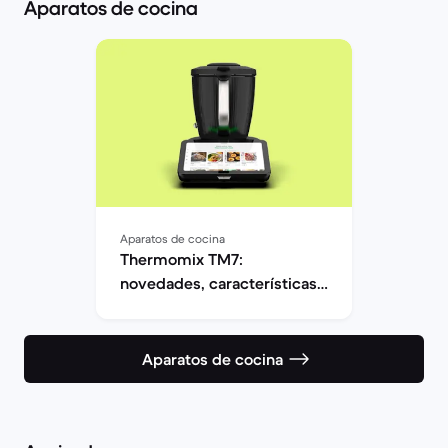
Aparatos de cocina
consejos para ayudarle a elegir los
electrodomésticos adecuados!
Aparatos de cocina
Thermomix TM7:
novedades, características
y precio
Aparatos de cocina