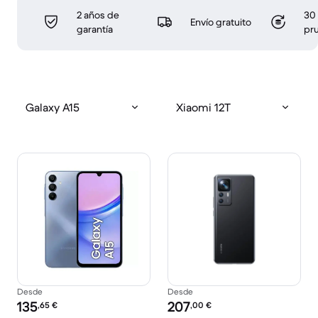
2 años de
30 
Envío gratuito
garantía
pr
Galaxy A15
Xiaomi 12T
Desde
Desde
Precio reacondicionado:
Precio reacondicionado:
135
207
,65
€
,00
€