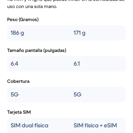
uso con una sola mano.
Peso (Gramos)
186 g
171 g
Tamaño pantalla (pulgadas)
6.4
6.1
Cobertura
5G
5G
Tarjeta SIM
SIM dual física
SIM física + eSIM