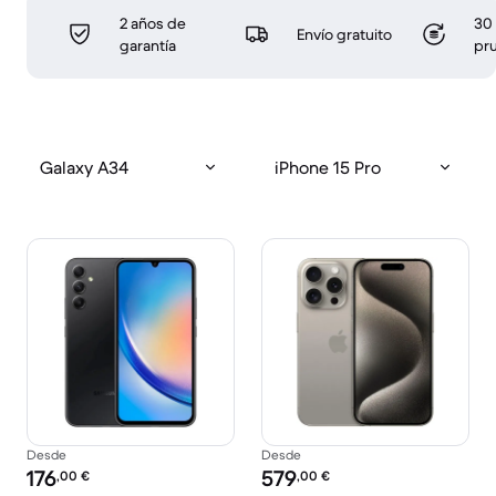
2 años de
30 
Envío gratuito
garantía
pr
Galaxy A34
iPhone 15 Pro
Desde
Desde
Precio reacondicionado:
Precio reacondicionado:
176
579
,00
€
,00
€