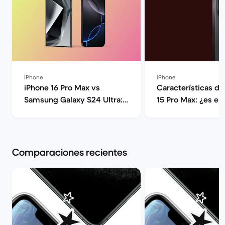
iPhone
iPhone
iPhone 16 Pro Max vs
Características de
Samsung Galaxy S24 Ultra:
15 Pro Max: ¿es el
Guía comparativa | Back
iPhone? | Back 
Market
Comparaciones recientes