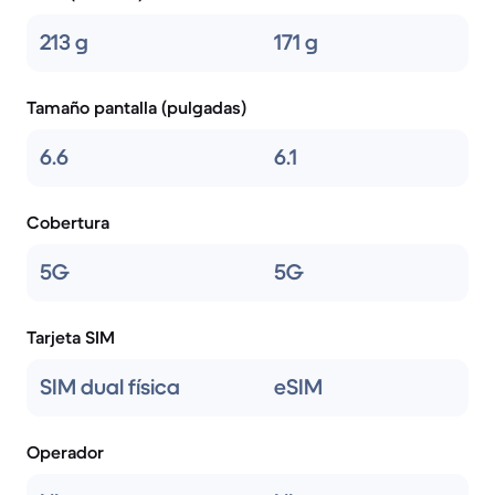
213 g
171 g
Tamaño pantalla (pulgadas)
6.6
6.1
Cobertura
5G
5G
Tarjeta SIM
SIM dual física
eSIM
Operador