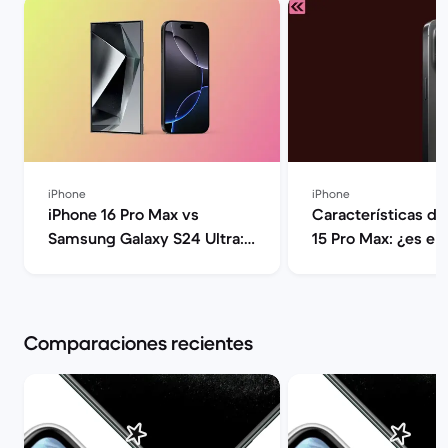
iPhone
iPhone
iPhone 16 Pro Max vs
Características de
Samsung Galaxy S24 Ultra:
15 Pro Max: ¿es el
Guía comparativa | Back
iPhone? | Back 
Market
Comparaciones recientes