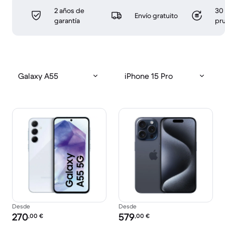
2 años de
30 
Envío gratuito
garantía
pr
Galaxy A55
iPhone 15 Pro
Desde
Desde
Precio reacondicionado:
Precio reacondicionado:
270
579
,00
€
,00
€