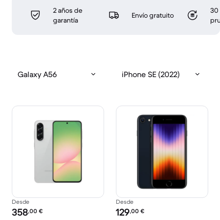
2 años de
30 
Envío gratuito
garantía
pr
Galaxy A56
iPhone SE (2022)
Desde
Desde
Precio reacondicionado:
Precio reacondicionado:
358
129
,00
€
,00
€