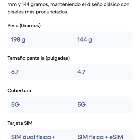
mm y 144 gramos, manteniendo el diseño clásico con
biseles más pronunciados.
Peso (Gramos)
198 g
144 g
Tamaño pantalla (pulgadas)
6.7
4.7
Cobertura
5G
5G
Tarjeta SIM
SIM dual física +
SIM física + eSIM