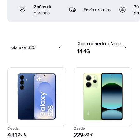
2 años de
30 
Envío gratuito
garantía
pr
Xiaomi Redmi Note
Galaxy S25
14 4G
Desde
Desde
Precio reacondicionado:
Precio reacondicionado:
481
229
,00
€
,00
€