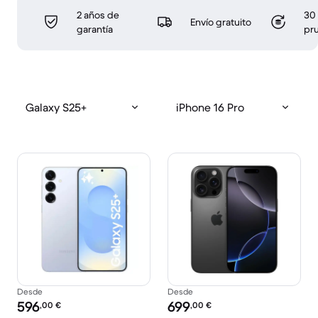
2 años de
30 
Envío gratuito
garantía
pr
Galaxy S25+
iPhone 16 Pro
Desde
Desde
Precio reacondicionado:
Precio reacondicionado:
596
699
,00
€
,00
€