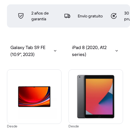
2 años de
30 
Envío gratuito
garantía
pr
Galaxy Tab S9 FE
iPad 8 (2020, A12
(10.9", 2023)
series)
Desde
Desde