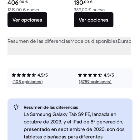
Precio reacondicionado:
Precio reacondicionado:
406
130
,00
€
,00
€
El dispositivo nuevo vale 1319,00 €
El dispositivo nue
1319,00 €
nuevo
389,00 €
nuevo
Ver opciones
Ver opciones
Resumen de las diferencias
Modelos disponibles
Durabilid
4,5/5
4,5/5
(105 opiniones)
(6759 opiniones)
Resumen de las diferencias
La Samsung Galaxy Tab S9 FE, lanzada en
octubre de 2023, y el iPad de 8ª generación,
presentado en septiembre de 2020, son dos
tabletas diseñadas para diferentes