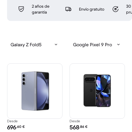
2 años de
30 
Envío gratuito
garantía
pr
Galaxy Z Fold5
Google Pixel 9 Pro
Desde
Desde
Precio reacondicionado:
Precio reacondicionado:
696
568
,60
€
,86
€