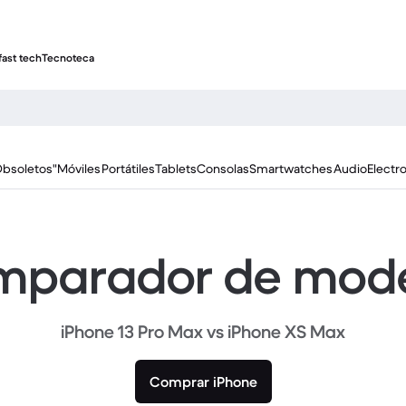
fast tech
Tecnoteca
Obsoletos"
Móviles
Portátiles
Tablets
Consolas
Smartwatches
Audio
Electr
parador de mod
iPhone 13 Pro Max vs iPhone XS Max
Comprar iPhone