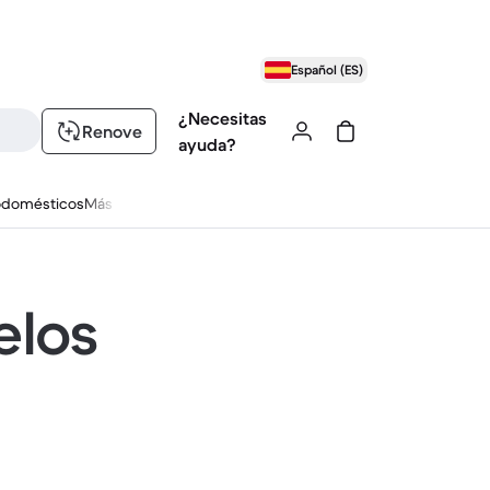
Español (ES)
¿Necesitas
Renove
ayuda?
odomésticos
Más
elos