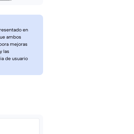
presentado en
nque ambos
rpora mejoras
y las
ia de usuario