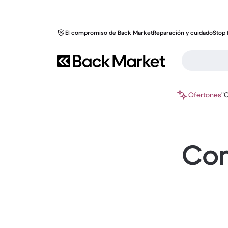
El compromiso de Back Market
Reparación y cuidado
Stop 
Ofertones
"
Com