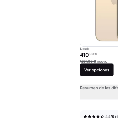
Desde
Precio reacondicionad
410
,00
€
El dis
1259,00 €
nuevo
Ver opciones
Resumen de las dif
4,4/5
(