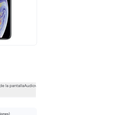
evo vale 559,00 €
de la pantalla
Audiovisual
Otras funciones
Qué opina la comuni
niones)