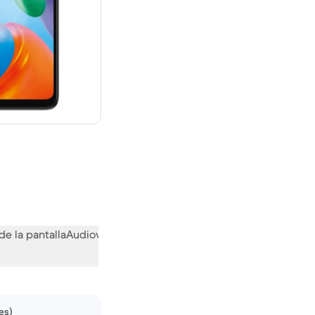
evo vale 499,00 €
de la pantalla
Audiovisual
Otras funciones
Qué opina la comuni
es)