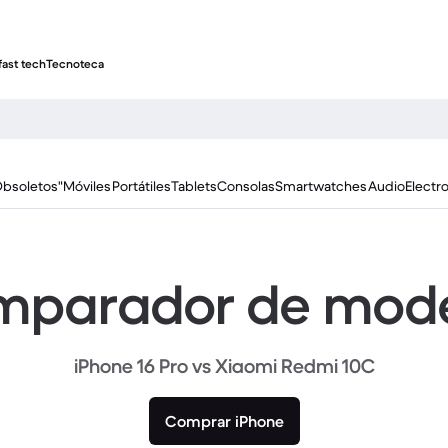
fast tech
Tecnoteca
Obsoletos"
Móviles
Portátiles
Tablets
Consolas
Smartwatches
Audio
Electr
parador de mod
iPhone 16 Pro vs Xiaomi Redmi 10C
Comprar iPhone