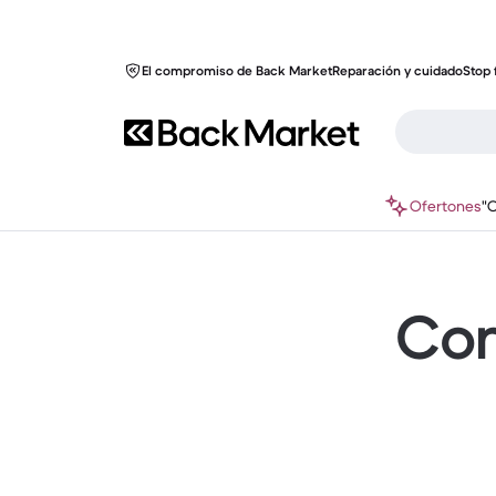
El compromiso de Back Market
Reparación y cuidado
Stop 
Ofertones
"
Com