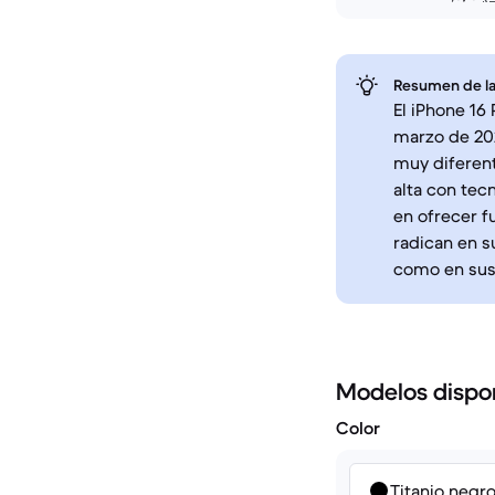
Resumen de la
El iPhone 16
marzo de 202
muy diferent
alta con tec
en ofrecer f
radican en s
como en sus 
Modelos dispo
Color
Titanio negr