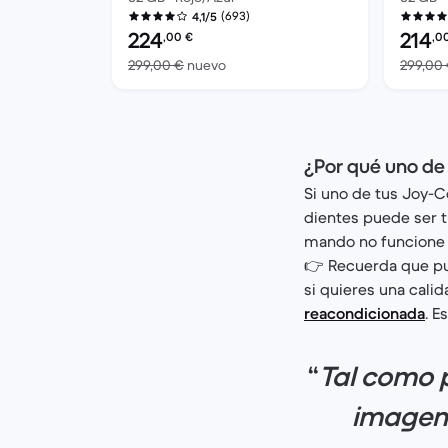
(693)
4,1/5
Precio reacondicionado:
Precio 
224
214
,00
€
,0
El dispositivo nuevo vale 299,00 €
299,00 €
nuevo
299,00
¿Por qué uno de
Si uno de tus Joy-C
dientes puede ser tu
mando no funcione 
👉 Recuerda que p
si quieres una cali
reacondicionada
. E
“
Tal como 
imagen,