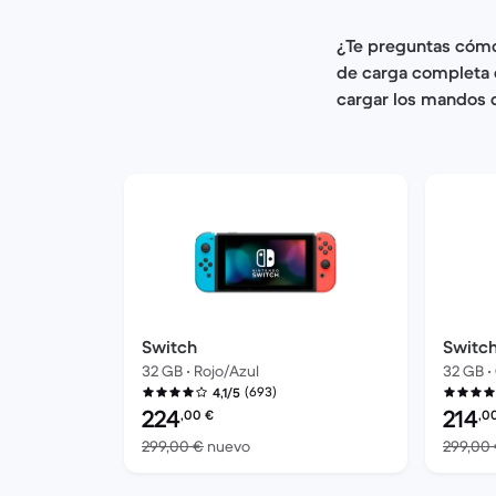
¿Te preguntas cómo
de carga completa 
cargar los mandos 
Switch
Switc
32 GB • Rojo/Azul
32 GB •
(693)
4,1/5
Precio reacondicionado:
Precio 
224
214
,00
€
,0
El dispositivo nuevo vale 299,00 €
299,00 €
nuevo
299,00