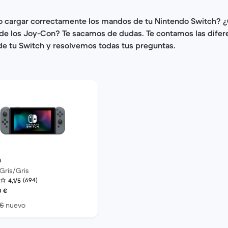
 cargar correctamente los mandos de tu Nintendo Switch? ¿
de los Joy-Con? Te sacamos de dudas. Te contamos las difer
de tu Switch y resolvemos todas tus preguntas.
h
 Gris/Gris
(694)
4,1/5
reacondicionado:
0
€
El dispositivo nuevo vale 299,00 €
 €
nuevo