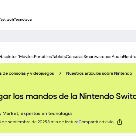
fast tech
Tecnoteca
Obsoletos"
Móviles
Portátiles
Tablets
Consolas
Smartwatches
Audio
Electr
os de consolas y videojuegos
Nuestros artículos sobre Nintendo
ar los mandos de la Nintendo Swit
k Market, expertos en tecnología
 4 de septiembre de 2025
3 min de lectura
Compartir artículo