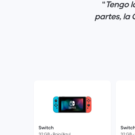
“
Tengo la
partes, la
Switch
Switc
32 GB • Rojo/Azul
32 GB •