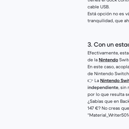
cable USB.
Está opción no es v
tranquilidad, que a
3. Con un esta
Efectivamente, esta
de la
Nintendo
Switc
En este caso, acopl
de Nintendo Switch. 
👉 La
Nintendo Swit
independiente
, sin
por lo que resulta s
¿Sabías que en Bac
147 €? No creas que
“Material_Writer501