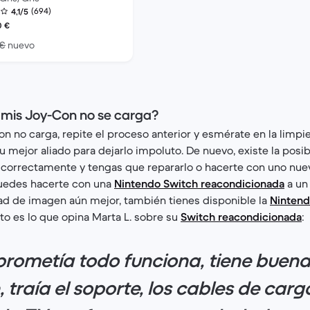
(694)
4,1/5
reacondicionado:
0
€
El dispositivo nuevo vale 299,00 €
 €
nuevo
 mis Joy-Con no se carga?
on no carga, repite el proceso anterior y esmérate en la limpie
 mejor aliado para dejarlo impoluto. De nuevo, existe la posib
correctamente y tengas que repararlo o hacerte con uno nue
uedes hacerte con una
Nintendo Switch reacondicionada
a un 
dad de imagen aún mejor, también tienes disponible la
Ninten
sto es lo que opina Marta L. sobre su
Switch reacondicionada
:
prometía todo funciona, tiene buena
 traía el soporte, los cables de carg