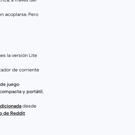
en acoplarse. Pero
enes la versión Lite
tador de corriente
 de juego
compacta y portátil
,
ndicionada
desde
o de Reddit