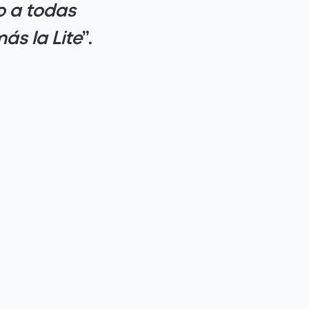
vo a todas
ás la Lite
”.