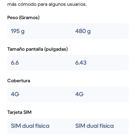
más cómodo para algunos usuarios.
Peso (Gramos)
195 g
480 g
Tamaño pantalla (pulgadas)
6.6
6.43
Cobertura
4G
4G
Tarjeta SIM
SIM dual física
SIM dual física