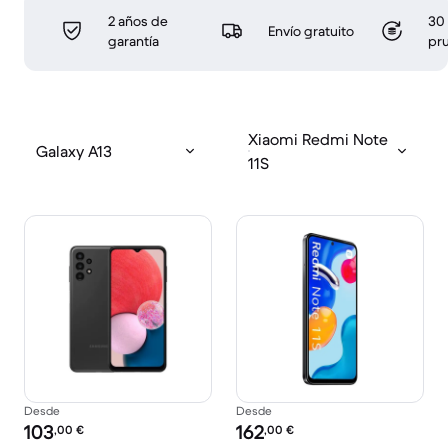
2 años de
30 
Envío gratuito
garantía
pr
Xiaomi Redmi Note
Galaxy A13
11S
Desde
Desde
Precio reacondicionado:
Precio reacondicionado:
103
162
,00
€
,00
€