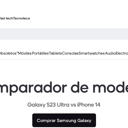
fast tech
Tecnoteca
Obsoletos"
Móviles
Portátiles
Tablets
Consolas
Smartwatches
Audio
Electr
parador de mod
Galaxy S23 Ultra vs iPhone 14
Comprar Samsung Galaxy