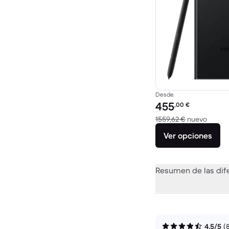
Desde
Precio reacondicionad
455
,00
€
El disp
1559,62 €
nuevo
Ver opciones
Resumen de las dif
4,5/5
(