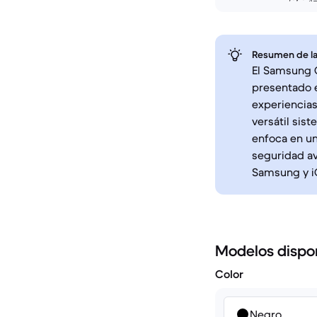
Resumen de la
El Samsung G
presentado e
experiencias
versátil sist
enfoca en un
seguridad a
Samsung y iO
Modelos dispo
Color
Negro