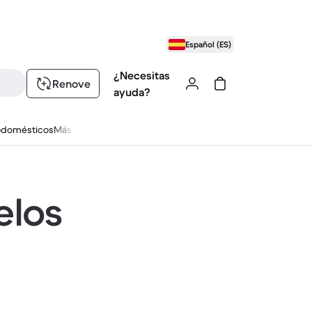
Español (ES)
¿Necesitas
Renove
ayuda?
odomésticos
Más
elos