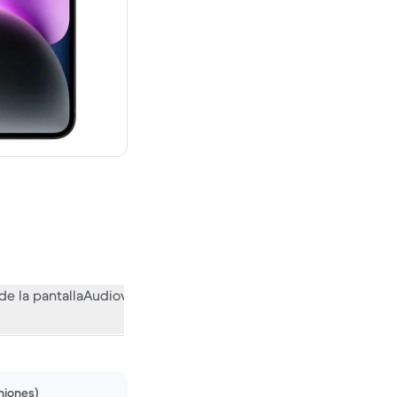
evo vale 739,00 €
de la pantalla
Audiovisual
Otras funciones
Qué opina la comuni
niones)