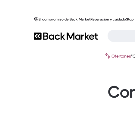
El compromiso de Back Market
Reparación y cuidado
Stop 
Ofertones
"
Com