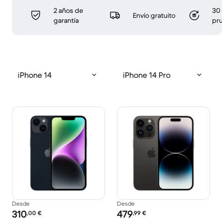
2 años de
30 
Envío gratuito
garantía
pr
iPhone 14
iPhone 14 Pro
Desde
Desde
Precio reacondicionado:
Precio reacondicionado:
310
479
,00
€
,99
€