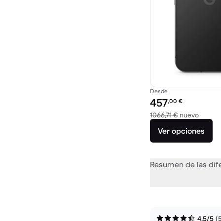
Desde
Precio reacondicionad
457
,00
€
El disp
1066,71 €
nuevo
Ver opciones
Resumen de las dif
4,5/5
(