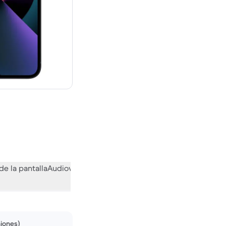
evo vale 739,00 €
de la pantalla
Audiovisual
Otras funciones
Qué opina la comuni
niones)