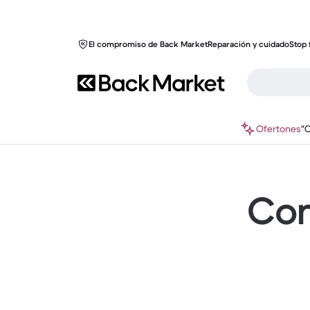
El compromiso de Back Market
Reparación y cuidado
Stop 
Ofertones
"
Com