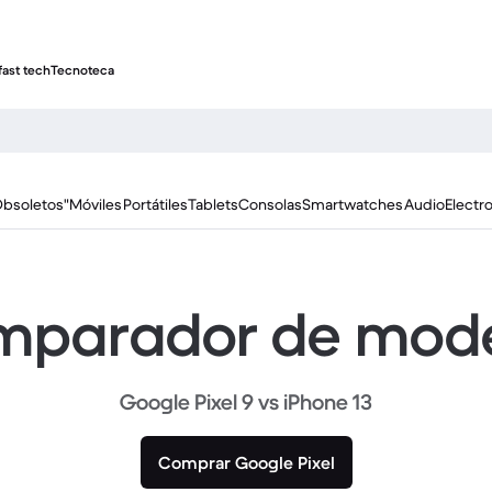
fast tech
Tecnoteca
Obsoletos"
Móviles
Portátiles
Tablets
Consolas
Smartwatches
Audio
Electr
parador de mod
Google Pixel 9 vs iPhone 13
Comprar Google Pixel