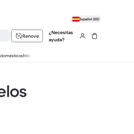
Español (ES)
¿Necesitas
Renove
ayuda?
odomésticos
Más
elos