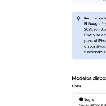
Resumen de la
El Google Pi
2021, son do
Pixel 9 se en
puro, el iPh
dispositivos
funcionamien
Modelos dispo
Color
Negro
Desde: 457.00 EU