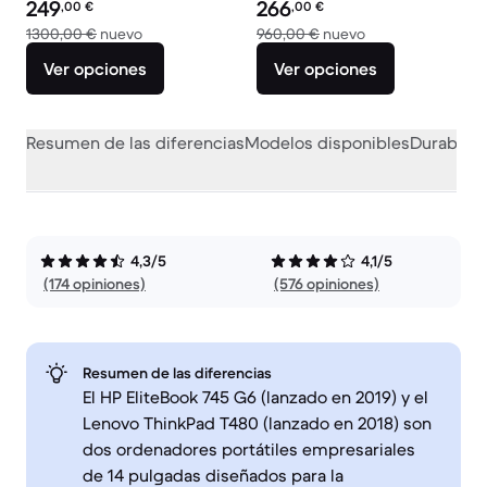
Precio reacondicionado:
Precio reacondicionado:
249
266
,00
€
,00
€
El dispositivo nuevo vale 1300,00 €
El dispositivo nue
1300,00 €
nuevo
960,00 €
nuevo
Ver opciones
Ver opciones
Resumen de las diferencias
Modelos disponibles
Durabilid
4,3/5
4,1/5
(174 opiniones)
(576 opiniones)
Resumen de las diferencias
El HP EliteBook 745 G6 (lanzado en 2019) y el
Lenovo ThinkPad T480 (lanzado en 2018) son
dos ordenadores portátiles empresariales
de 14 pulgadas diseñados para la