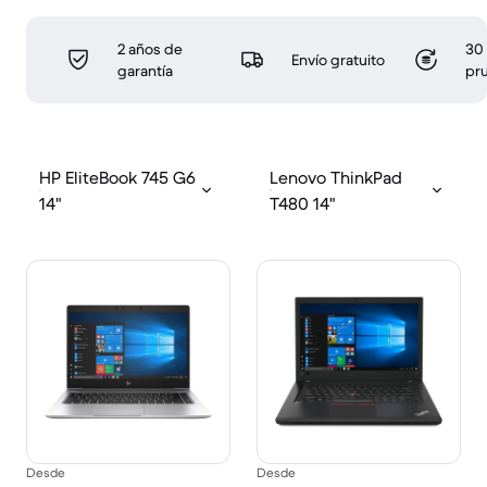
2 años de
30 
Envío gratuito
garantía
pr
HP EliteBook 745 G6
Lenovo ThinkPad
14"
T480 14"
Desde
Desde