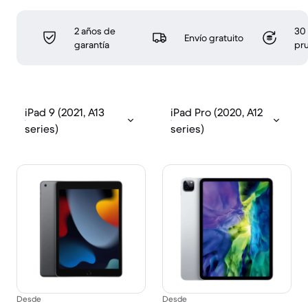
2 años de
30 
Envío gratuito
garantía
pr
iPad 9 (2021, A13
iPad Pro (2020, A12
series)
series)
Desde
Desde