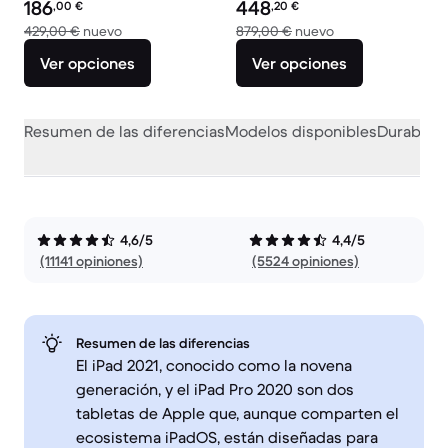
Precio reacondicionado:
Precio reacondicionado:
186
448
,00
€
,20
€
El dispositivo nuevo vale 429,00 €
El dispositivo nue
429,00 €
nuevo
879,00 €
nuevo
Ver opciones
Ver opciones
Resumen de las diferencias
Modelos disponibles
Durabilid
4,6/5
4,4/5
(11141 opiniones)
(5524 opiniones)
Resumen de las diferencias
El iPad 2021, conocido como la novena
generación, y el iPad Pro 2020 son dos
tabletas de Apple que, aunque comparten el
ecosistema iPadOS, están diseñadas para