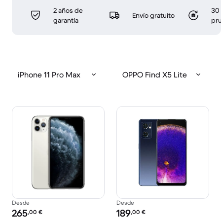
2 años de
30 
Envío gratuito
garantía
pr
iPhone 11 Pro Max
OPPO Find X5 Lite
Desde
Desde
Precio reacondicionado:
Precio reacondicionado:
265
189
,00
€
,00
€