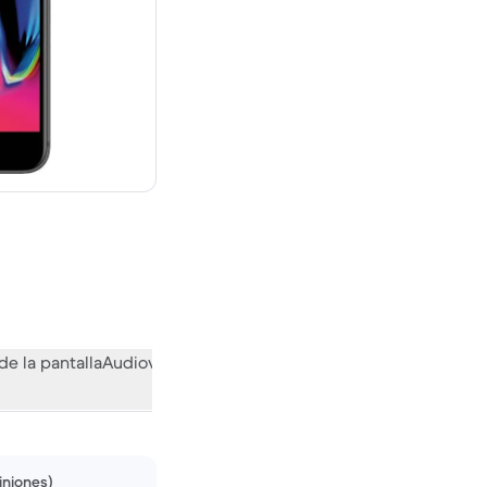
evo vale 299,00 €
de la pantalla
Audiovisual
Otras funciones
Qué opina la comuni
iniones)