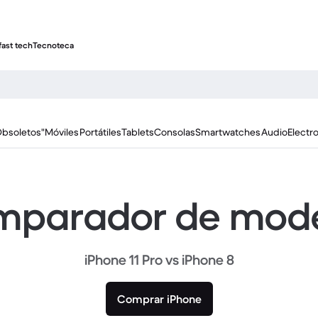
fast tech
Tecnoteca
Obsoletos"
Móviles
Portátiles
Tablets
Consolas
Smartwatches
Audio
Electr
parador de mod
iPhone 11 Pro vs iPhone 8
Comprar iPhone