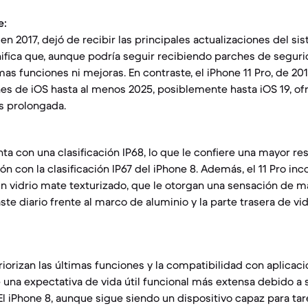
e:
 en 2017, dejó de recibir las principales actualizaciones del s
gnifica que, aunque podría seguir recibiendo parches de seguri
mas funciones ni mejoras. En contraste, el iPhone 11 Pro, de 20
nes de iOS hasta al menos 2025, posiblemente hasta iOS 19, of
s prolongada.
nta con una clasificación IP68, lo que le confiere una mayor res
n con la clasificación IP67 del iPhone 8. Además, el 11 Pro in
un vidrio mate texturizado, que le otorgan una sensación de m
ste diario frente al marco de aluminio y la parte trasera de vidr
riorizan las últimas funciones y la compatibilidad con aplicac
e una expectativa de vida útil funcional más extensa debido a
El iPhone 8, aunque sigue siendo un dispositivo capaz para tar