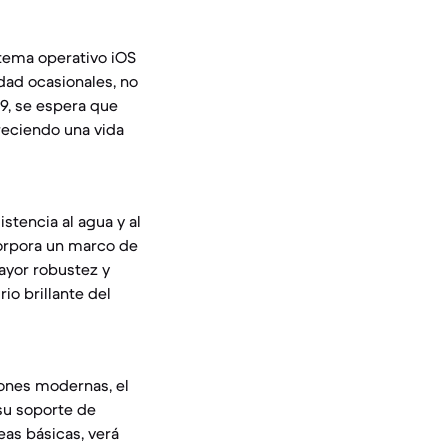
istema operativo iOS
dad ocasionales, no
19, se espera que
reciendo una vida
istencia al agua y al
corpora un marco de
ayor robustez y
io brillante del
iones modernas, el
 su soporte de
eas básicas, verá