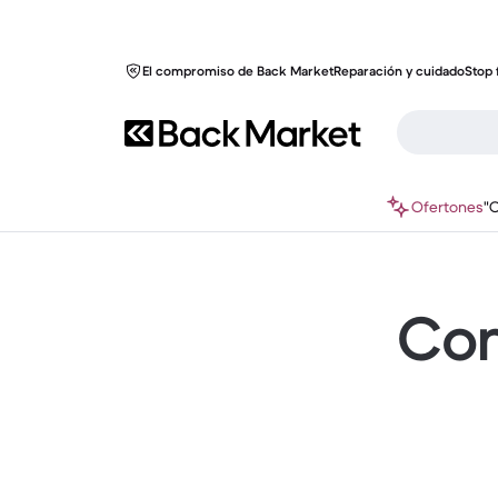
El compromiso de Back Market
Reparación y cuidado
Stop 
Ofertones
"
Com