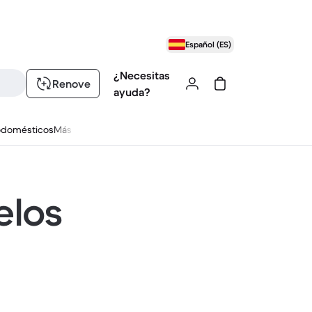
Español (ES)
¿Necesitas
Renove
ayuda?
odomésticos
Más
elos