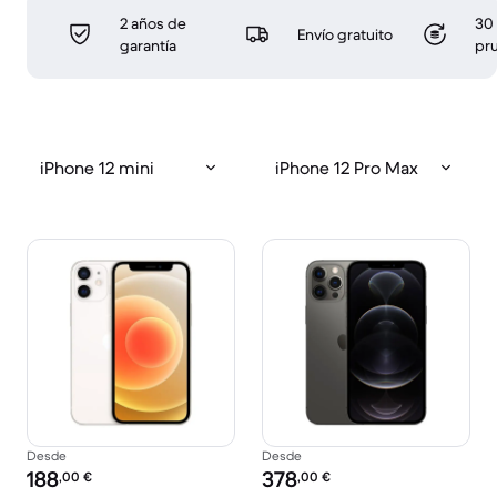
2 años de
30 
Envío gratuito
garantía
pr
iPhone 12 mini
iPhone 12 Pro Max
Desde
Desde
Precio reacondicionado:
Precio reacondicionado:
188
378
,00
€
,00
€