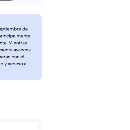
 septiembre de
principalmente
nte. Mientras
resenta avances
peran con el
e y acceso al