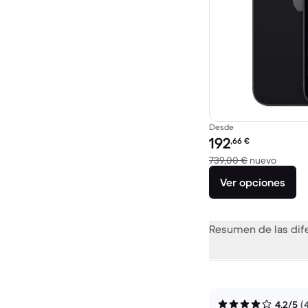
Desde
Precio reacondicionad
192
,66
€
El disp
739,00 €
nuevo
Ver opciones
Resumen de las dif
4,2/5
(