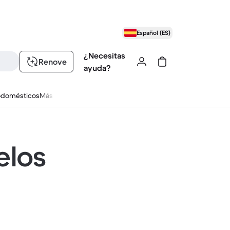
Español (ES)
¿Necesitas
Renove
ayuda?
odomésticos
Más
elos