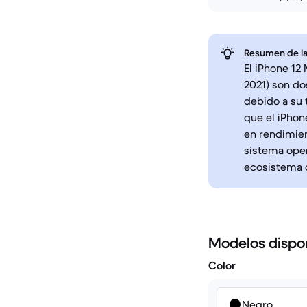
Resumen de la
El iPhone 12
2021) son do
debido a su 
que el iPhon
en rendimien
sistema oper
ecosistema 
Modelos dispo
Color
Negro