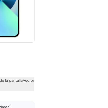
evo vale 739,00 €
de la pantalla
Audiovisual
Otras funciones
Qué opina la comuni
niones)