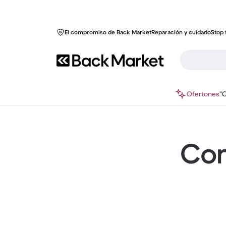
El compromiso de Back Market
Reparación y cuidado
Stop 
Ofertones
"
Com