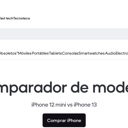
fast tech
Tecnoteca
Obsoletos"
Móviles
Portátiles
Tablets
Consolas
Smartwatches
Audio
Electr
parador de mod
iPhone 12 mini vs iPhone 13
Comprar iPhone