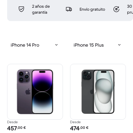
2 años de
30 
Envío gratuito
garantía
pr
iPhone 14 Pro
iPhone 15 Plus
Desde
Desde
Precio reacondicionado:
Precio reacondicionado:
457
474
,00
€
,00
€