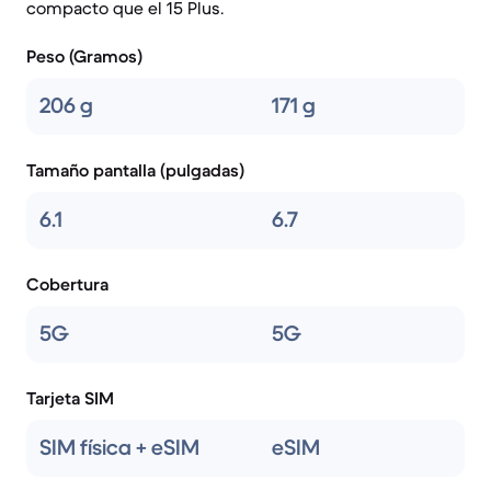
compacto que el 15 Plus.
Peso (Gramos)
206 g
171 g
Tamaño pantalla (pulgadas)
6.1
6.7
Cobertura
5G
5G
Tarjeta SIM
SIM física + eSIM
eSIM