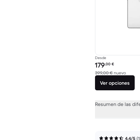
Desde
Precio reacondicionad
179
,00
€
El disp
399,00 €
nuevo
Ver opciones
Resumen de las dif
4,4/5
(