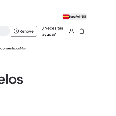
Español (ES)
¿Necesitas
Renove
ayuda?
odomésticos
Más
elos