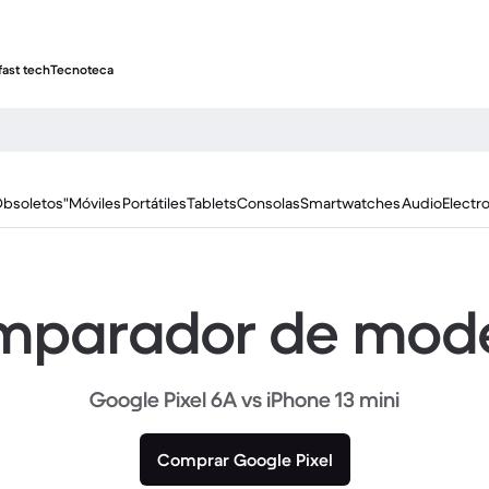
fast tech
Tecnoteca
Obsoletos"
Móviles
Portátiles
Tablets
Consolas
Smartwatches
Audio
Electr
parador de mod
Google Pixel 6A vs iPhone 13 mini
Comprar Google Pixel