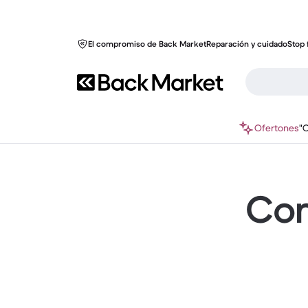
El compromiso de Back Market
Reparación y cuidado
Stop 
Ofertones
"
Com