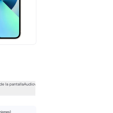
uevo vale 809,00 €
de la pantalla
Audiovisual
Otras funciones
Qué opina la comuni
niones)