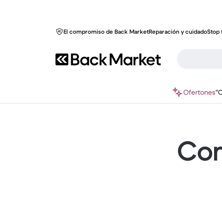
El compromiso de Back Market
Reparación y cuidado
Stop 
Ofertones
"
Com