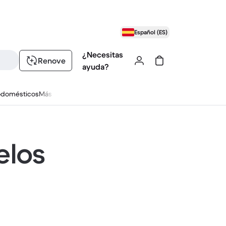
Español (ES)
¿Necesitas
Renove
ayuda?
odomésticos
Más
elos