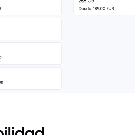
256 GB
R
Desde: 189.00 EUR
R
UR
ilidad