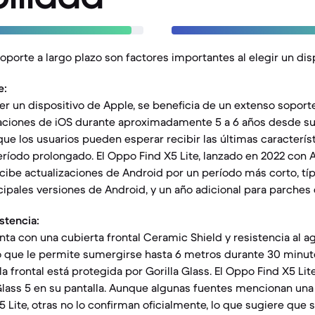
soporte a largo plazo son factores importantes al elegir un dis
e:
 ser un dispositivo de Apple, se beneficia de un extenso soport
zaciones de iOS durante aproximadamente 5 a 6 años desde s
 que los usuarios pueden esperar recibir las últimas caracterí
ríodo prolongado. El Oppo Find X5 Lite, lanzado en 2022 con 
cibe actualizaciones de Android por un período más corto, tí
ncipales versiones de Android, y un año adicional para parches
stencia:
nta con una cubierta frontal Ceramic Shield y resistencia al a
 lo que le permite sumergirse hasta 6 metros durante 30 minuto
la frontal está protegida por Gorilla Glass. El Oppo Find X5 Lit
Glass 5 en su pantalla. Aunque algunas fuentes mencionan una 
 Lite, otras no lo confirman oficialmente, lo que sugiere que s