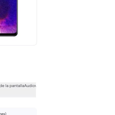
evo vale 592,70 €
de la pantalla
Audiovisual
Otras funciones
Qué opina la comuni
nes)