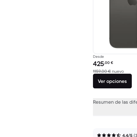
Desde
Precio reacondicionad
425
,00
€
El disp
1159,00 €
nuevo
Ver opciones
Resumen de las dif
4,4/5
(