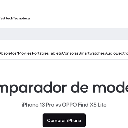
fast tech
Tecnoteca
Obsoletos"
Móviles
Portátiles
Tablets
Consolas
Smartwatches
Audio
Electr
parador de mod
iPhone 13 Pro vs OPPO Find X5 Lite
Comprar iPhone