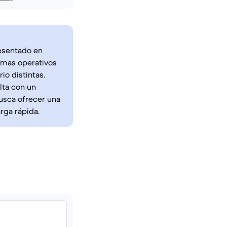
resentado en
emas operativos
io distintas.
lta con un
busca ofrecer una
rga rápida.