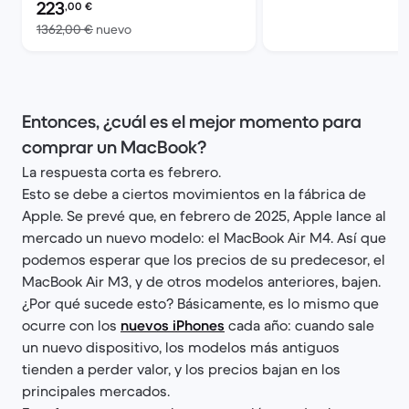
Precio reacondicionado:
223
,00
€
El dispositivo nuevo vale 1362,00 €
1362,00 €
nuevo
Entonces, ¿cuál es el mejor momento para
comprar un MacBook?
La respuesta corta es febrero.
Esto se debe a ciertos movimientos en la fábrica de
Apple. Se prevé que, en febrero de 2025, Apple lance al
mercado un nuevo modelo: el MacBook Air M4. Así que
podemos esperar que los precios de su predecesor, el
MacBook Air M3, y de otros modelos anteriores, bajen.
¿Por qué sucede esto? Básicamente, es lo mismo que
ocurre con los
nuevos iPhones
cada año: cuando sale
un nuevo dispositivo, los modelos más antiguos
tienden a perder valor, y los precios bajan en los
principales mercados.