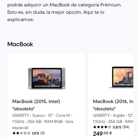
podrás adquirir un MacBook de categoría Prémium.
Esto es, sin duda, la mejor opción. Aquí te lo
explicamos:
MacBook
MacBook (2015, Intel)
MacBook (2016, Inte
"obsoleto"
"obsoleto"
QWERTY - Sueco • 12" • Core M -
QWERTY - Inglés • 12" •
1.1GHz • 256 GB • RAM 8GB • Gris
1.1GHz • 256 GB • RAM 8
(54)
espacial
3,8/5
Precio reacondicionad
249
,00
€
(2)
1,9/5