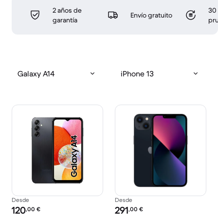
2 años de
30 
Envío gratuito
garantía
pr
Galaxy A14
iPhone 13
Desde
Desde
Precio reacondicionado:
Precio reacondicionado:
120
291
,00
€
,00
€