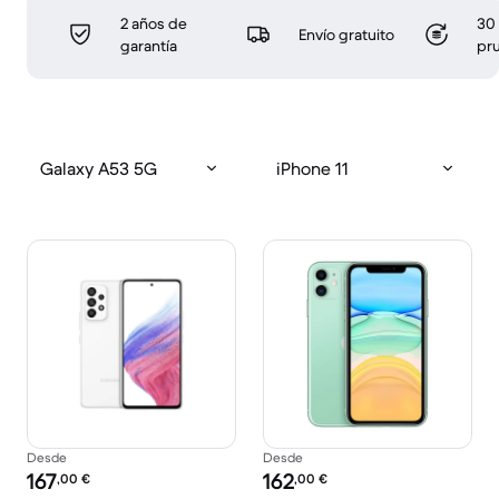
2 años de
30 
Envío gratuito
garantía
pr
Galaxy A53 5G
iPhone 11
Desde
Desde
Precio reacondicionado:
Precio reacondicionado:
167
162
,00
€
,00
€