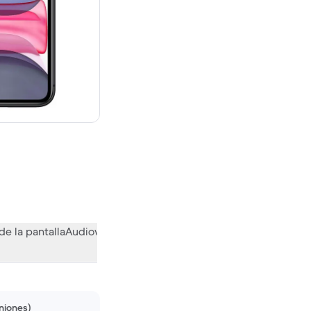
evo vale 639,00 €
de la pantalla
Audiovisual
Otras funciones
Qué opina la comuni
niones)