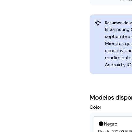
Resumen de la
El Samsung G
septiembre d
Mientras que
conectividad
rendimiento 
Android y iO
Modelos dispo
Color
Negro
Desde: 210.03 EU