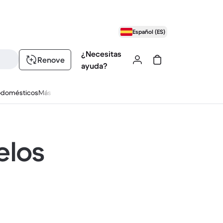
Español (ES)
¿Necesitas
Renove
ayuda?
odomésticos
Más
elos