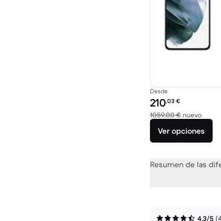
Desde
Precio reacondicionad
210
,03
€
El dis
1059,00 €
nuevo
Ver opciones
Resumen de las dif
4,3/5
(