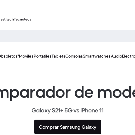
fast tech
Tecnoteca
Obsoletos"
Móviles
Portátiles
Tablets
Consolas
Smartwatches
Audio
Electr
parador de mod
Galaxy S21+ 5G vs iPhone 11
Comprar Samsung Galaxy