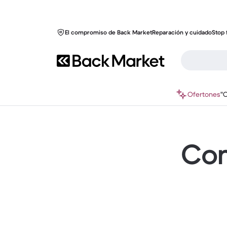
El compromiso de Back Market
Reparación y cuidado
Stop 
Ofertones
"
Com