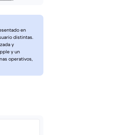
resentado en
ario distintas.
nzada y
Apple y un
mas operativos,